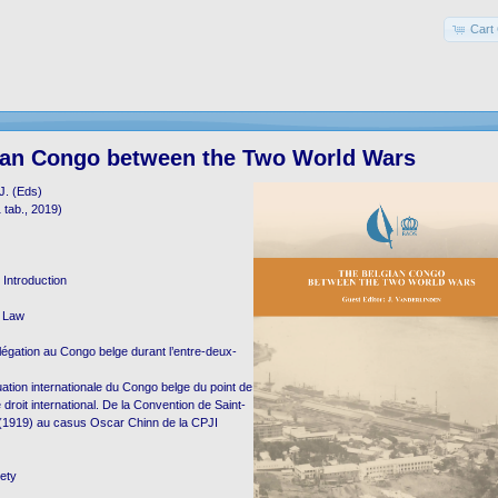
Cart 
ian Congo between the Two World Wars
. (Eds)
1 tab., 2019)
 Introduction
d Law
légation au Congo belge durant l’entre-deux-
uation internationale du Congo belge du point de
 droit international. De la Convention de Saint-
1919) au casus Oscar Chinn de la CPJI
ety