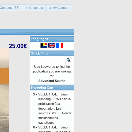
Contents (67)
Checkout
My Account
Languages
25.00€
Quick Find
Use keywords to find the
publication you are looking
for.
Advanced Search
Shopping Cart
3 x
VELLUT J.-L. : Simon
Kimbangu. 1921 : de la
prédication à la
déportation. Les
sources. Vol. II : Fonds
missionnaires
catholiques
6 x
VELLUT J.-L. : Simon