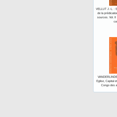
VELLUT J.-L. : 
de la prédicatio
sources. Vol. I
ca
VANDERLINDEN 
Eglise, Capital e
Congo des an