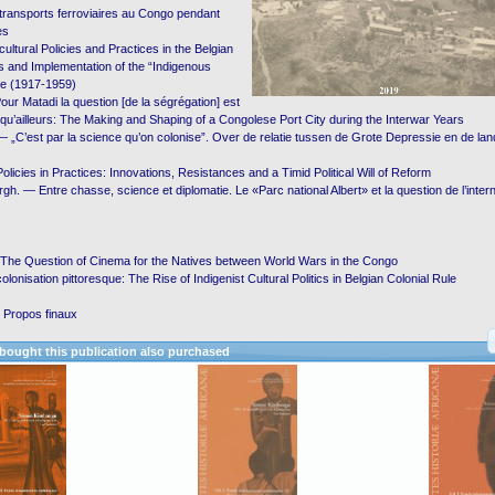
 transports ferroviaires au Congo pendant
es
ultural Policies and Practices in the Belgian
 and Implementation of the “Indigenous
e (1917-1959)
our Matadi la question [de la ségrégation] est
qu’ailleurs: The Making and Shaping of a Congolese Port City during the Interwar Years
 ― „C’est par la science qu’on colonise”. Over de relatie tussen de Grote Depressie en de lan
Policies in Practices: Innovations, Resistances and a Timid Political Will of Reform
gh. ― Entre chasse, science et diplomatie. Le «Parc national Albert» et la question de l’inter
The Question of Cinema for the Natives between World Wars in the Congo
lonisation pittoresque: The Rise of Indigenist Cultural Politics in Belgian Colonial Rule
 Propos finaux
ought this publication also purchased