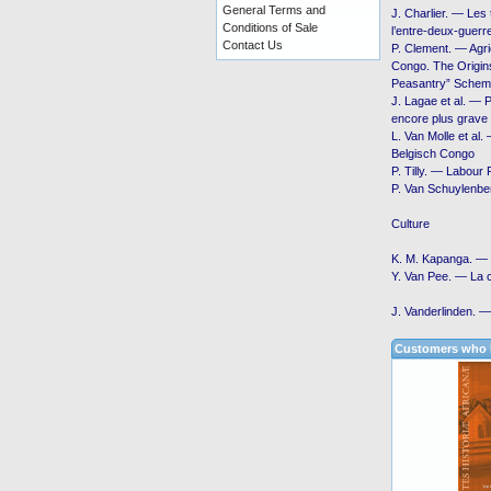
General Terms and
J. Charlier. ― Les
Conditions of Sale
l’entre-deux-guerr
Contact Us
P. Clement. ― Agric
Congo. The Origins
Peasantry” Schem
J. Lagae et al. ― P
encore plus grave 
L. Van Molle et al.
Belgisch Congo
P. Tilly. ― Labour 
P. Van Schuylenber
Culture
K. M. Kapanga. ― 
Y. Van Pee. ― La co
J. Vanderlinden. ―
Customers who b