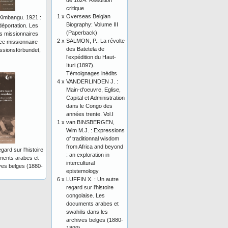
de 1624. Réédition
critique
1 x
Overseas Belgian
Kimbangu. 1921 :
Biography: Volume III
 déportation. Les
(Paperback)
ds missionnaires
2 x
SALMON, P.: La révolte
nce missionnaire
des Batetela de
ssionsförbundet,
l’expédition du Haut-
Ituri (1897).
Témoignages inédits
4 x
VANDERLINDEN J. :
Main-d'oeuvre, Eglise,
Capital et Administration
dans le Congo des
années trente. Vol.I
1 x
van BINSBERGEN,
Wim M.J. : Expressions
of traditionnal wisdom
from Africa and beyond
ard sur l'histoire
: an exploration in
ments arabes et
intercultural
ves belges (1880-
epistemology
6 x
LUFFIN X. : Un autre
regard sur l'histoire
congolaise. Les
documents arabes et
swahilis dans les
archives belges (1880-