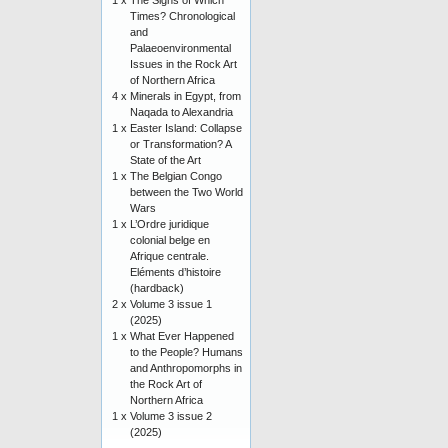
1 x
The Signs of Which
Times? Chronological
and
Palaeoenvironmental
Issues in the Rock Art
of Northern Africa
4 x
Minerals in Egypt, from
Naqada to Alexandria
1 x
Easter Island: Collapse
or Transformation? A
State of the Art
1 x
The Belgian Congo
between the Two World
Wars
1 x
L’Ordre juridique
colonial belge en
Afrique centrale.
Eléments d’histoire
(hardback)
2 x
Volume 3 issue 1
(2025)
1 x
What Ever Happened
to the People? Humans
and Anthropomorphs in
the Rock Art of
Northern Africa
1 x
Volume 3 issue 2
(2025)