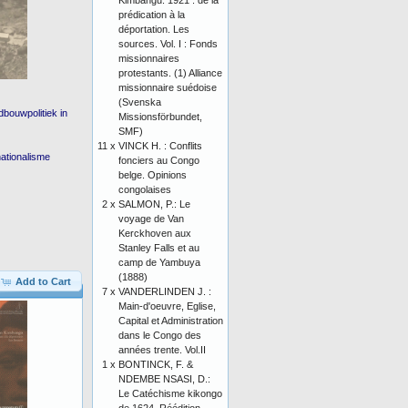
Kimbangu. 1921 : de la
prédication à la
déportation. Les
sources. Vol. I : Fonds
missionnaires
protestants. (1) Alliance
missionnaire suédoise
(Svenska
dbouwpolitiek in
Missionsförbundet,
SMF)
11 x
VINCK H. : Conflits
nationalisme
fonciers au Congo
belge. Opinions
congolaises
2 x
SALMON, P.: Le
voyage de Van
Kerckhoven aux
Stanley Falls et au
camp de Yambuya
(1888)
Add to Cart
7 x
VANDERLINDEN J. :
Main-d'oeuvre, Eglise,
Capital et Administration
dans le Congo des
années trente. Vol.II
1 x
BONTINCK, F. &
NDEMBE NSASI, D.:
Le Catéchisme kikongo