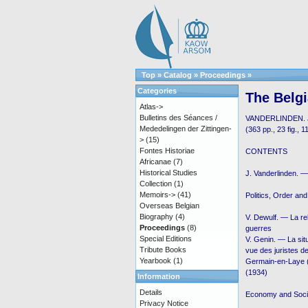
Top
»
Catalog
»
Proceedings
»
Categories
The Belg
Atlas->
Bulletins des Séances /
VANDERLINDEN. J
Mededelingen der Zittingen-
(363 pp., 23 fig., 1
>
(15)
Fontes Historiae
CONTENTS
Africanae
(7)
Historical Studies
J. Vanderlinden. —
Collection
(1)
Memoirs->
(41)
Politics, Order an
Overseas Belgian
Biography
(4)
V. Dewulf. — La re
Proceedings
(8)
guerres
Special Editions
V. Genin. ― La sit
Tribute Books
vue des juristes de
Yearbook
(1)
Germain-en-Laye (
(1934)
Information
Details
Economy and Soci
Privacy Notice