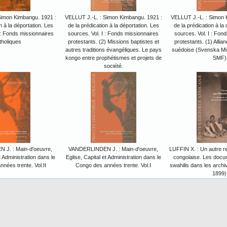
Simon Kimbangu. 1921 :
VELLUT J.-L. : Simon Kimbangu. 1921 :
VELLUT J.-L. : Simon 
n à la déportation. Les
de la prédication à la déportation. Les
de la prédication à la
I : Fonds missionnaires
sources. Vol. I : Fonds missionnaires
sources. Vol. I : Fon
tholiques
protestants. (2) Missions baptistes et
protestants. (1) Allia
autres traditions évangéliques. Le pays
suédoise (Svenska Mi
kongo entre prophétismes et projets de
SMF)
société.
J. : Main-d'oeuvre,
VANDERLINDEN J. : Main-d'oeuvre,
LUFFIN X. : Un autre reg
t Administration dans le
Eglise, Capital et Administration dans le
congolaise. Les docu
nées trente. Vol.II
Congo des années trente. Vol.I
swahilis dans les archi
1899)