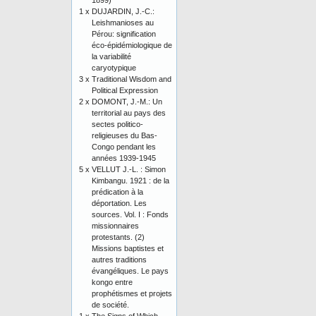
1899)
1 x
DUJARDIN, J.-C.:
Leishmanioses au
Pérou: signification
éco-épidémiologique de
la variabilité
caryotypique
3 x
Traditional Wisdom and
Political Expression
2 x
DOMONT, J.-M.: Un
territorial au pays des
sectes politico-
religieuses du Bas-
Congo pendant les
années 1939-1945
5 x
VELLUT J.-L. : Simon
Kimbangu. 1921 : de la
prédication à la
déportation. Les
sources. Vol. I : Fonds
missionnaires
protestants. (2)
Missions baptistes et
autres traditions
évangéliques. Le pays
kongo entre
prophétismes et projets
de société.