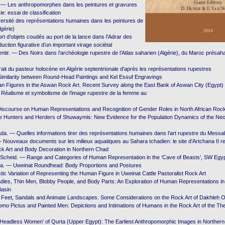
 — Les anthropomorphes dans les peintures et gravures
e: essai de classification
versité des représentations humaines dans les peintures de
lgérie)
t d’objets coudés au port de la lance dans l’Adrar des
aduction figurative d’un important virage sociétal
ntir. — Des Noirs dans l’archéologie rupestre de l’Atlas saharien (Algérie), du Maroc présaha
ait du pasteur holocène en Algérie septentrionale d’après les représentations rupestres
imilarity between Round-Head Paintings and Kel Essuf Engravings
n Figures in the Aswan Rock Art. Recent Survey along the East Bank of Aswan City (Egypt)
 Réalisme et symbolisme de l’image rupestre de la femme au
 Discourse on Human Representations and Recognition of Gender Roles in North African Rock
 Hunters and Herders of Shuwaymis: New Evidence for the Population Dynamics of the Neolit
ada. — Quelles informations tirer des représentations humaines dans l’art rupestre du Messa
— Nouveaux documents sur les milieux aquatiques au Sahara tchadien: le site d’Artchana II re
k Art and Body Decoration in Northern Chad
. Scheid. — Range and Categories of Human Representation in the ‘Cave of Beasts’, SW Egy
a. — Uweinat Roundhead: Body Proportions and Postures
stic Variation of Representing the Human Figure in Uweinat Cattle Pastoralist Rock Art
dies, Thin Men, Blobby People, and Body Parts: An Exploration of Human Representations in 
Basin
— Feet, Sandals and Animate Landscapes. Some Considerations on the Rock Art of Dakhleh O
omo Pictus and Painted Men: Depictions and Intimations of Humans in the Rock Art of the T
Headless Women’ of Qurta (Upper Egypt): The Earliest Anthropomorphic Images in Northern-