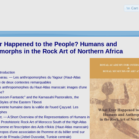
Cart 
r Happened to the People? Humans and
orphs in the Rock Art of Northern Africa
troduction
arau. — Les anthropomorphes du Yagour (Haut-Atlas
e de deux contextes remarquables
s anthropomorphes du Haut-Atlas marocain: images d’une
ée?
ssom Fantastic” and the Karnasahi Pastoralists, the
Styles of the Eastern Tibesti
reinte humaine dans la vallée de l'oued Çayyad. Les
rphes
et. — A Short Overview of the Representations of Humans in
d Protohistoric Rock Art of Morocco South of the High Atlas
omme et l’inscription des Azib n’Ikkis (Haut-Atlas marocain)
ropos d’une association de l’homme et du bélier orné sur
bri de R’mada (Jebel Ousselat, Tunisie centrale)