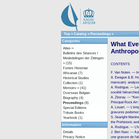
Top
»
Catalog
»
Proceedings
»
Categories
What Eve
Atlas->
Anthropom
Bulletins des Séances /
Mededelingen der Zittingen-
>
(15)
CONTENTS
Fontes Historiae
F. Van Noten. — In
Africanae
(7)
A. Ewague & B. Ho
Historical Studies
marocain): analys
Collection
(1)
A. Rodrigue. — Le
Memoirs->
(41)
société hiérarchis
Overseas Belgian
A. Zboray. — “Koro
Biography
(4)
Principal Rock Art 
Proceedings
(8)
A. Louart. — L'emp
Special Editions
gravures podomo
Tribute Books
S. Searight-Martin
Yearbook
(1)
the Prehistoric an
Information
A. Rodrigue. — L’h
Details
J. Ben Nasr. — A p
Privacy Notice
une gravure de l’a