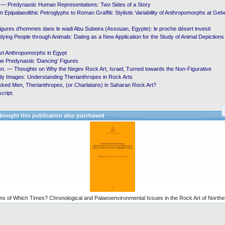
l. — Predynastic Human Representations: Two Sides of a Story
Epipalaeolithic Petroglyphs to Roman Graffiti: Stylistic Variability of Anthropomorphs at Gebel
Figures d’hommes dans le wadi Abu Subeira (Assouan, Egypte): le proche désert investi
ying People through Animals: Dating as a New Application for the Study of Animal Depictio
rt Anthropomorphs in Egypt
e Predynastic ‘Dancing’ Figures
n. — Thoughts on Why the Negev Rock Art, Israel, Turned towards the Non-Figurative
y Images: Understanding Therianthropes in Rock Arts
sked Men, Therianthropes, (or Charlatans) in Saharan Rock Art?
cript.
ought this publication also purchased
ns of Which Times? Chronological and Palaeoenvironmental Issues in the Rock Art of Norther