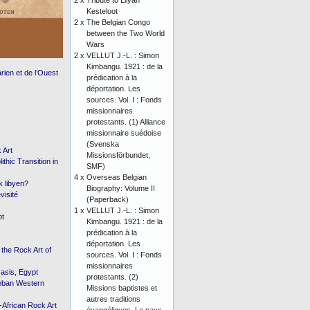
2 x
Tribute to Lilyan
Kesteloot
2 x
The Belgian Congo
between the Two World
Wars
2 x
VELLUT J.-L. : Simon
Kimbangu. 1921 : de la
rien et de l’Ouest
prédication à la
déportation. Les
sources. Vol. I : Fonds
missionnaires
protestants. (1) Alliance
missionnaire suédoise
(Svenska
 Art
Missionsförbundet,
hic Transition in
SMF)
4 x
Overseas Belgian
k libyen?
Biography: Volume II
visité
(Paperback)
1 x
VELLUT J.-L. : Simon
pt
Kimbangu. 1921 : de la
prédication à la
déportation. Les
the Rock Art of
sources. Vol. I : Fonds
missionnaires
asis, Egypt
protestants. (2)
heban Western
Missions baptistes et
autres traditions
African Rock Art