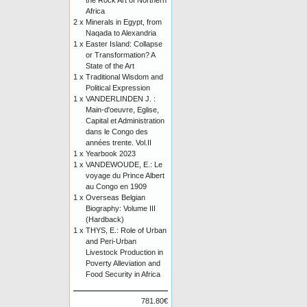
the Rock Art of Northern
Africa
2 x
Minerals in Egypt, from
Naqada to Alexandria
1 x
Easter Island: Collapse
or Transformation? A
State of the Art
1 x
Traditional Wisdom and
Political Expression
1 x
VANDERLINDEN J. :
Main-d'oeuvre, Eglise,
Capital et Administration
dans le Congo des
années trente. Vol.II
1 x
Yearbook 2023
1 x
VANDEWOUDE, E.: Le
voyage du Prince Albert
au Congo en 1909
1 x
Overseas Belgian
Biography: Volume III
(Hardback)
1 x
THYS, E.: Role of Urban
and Peri-Urban
Livestock Production in
Poverty Alleviation and
Food Security in Africa
781.80€