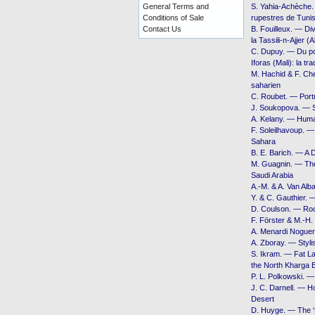
General Terms and
S. Yahia-Achèche.
Conditions of Sale
rupestres de Tunisi
Contact Us
B. Fouilleux. — Di
la Tassili-n-Ajjer (A
C. Dupuy. — Du por
Iforas (Mali): la tr
M. Hachid & F. Che
saharien
C. Roubet. — Portr
J. Soukopova. — S
A. Kelany. — Huma
F. Soleilhavoup. —
Sahara
B. E. Barich. — A
M. Guagnin. — The
Saudi Arabia
A.-M. & A. Van Alb
Y. & C. Gauthier. 
D. Coulson. — Roc
F. Förster & M.-H
A. Menardi Noguer
A. Zboray. — Styli
S. Ikram. — Fat La
the North Kharga 
P. L. Polkowski. 
J. C. Darnell. — H
Desert
D. Huyge. — The ‘