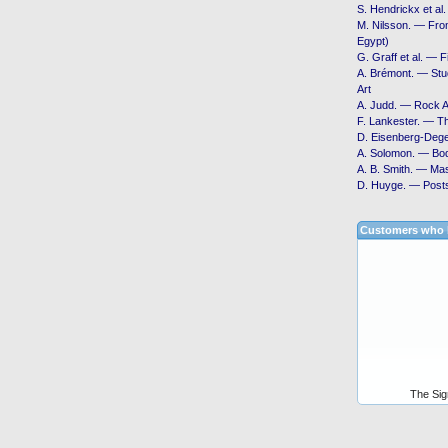
S. Hendrickx et a
M. Nilsson. — From 
Egypt)
G. Graff et al. — 
A. Brémont. — Stud
Art
A. Judd. — Rock A
F. Lankester. — Th
D. Eisenberg-Dege
A. Solomon. — Bod
A. B. Smith. — Ma
D. Huyge. — Posts
Customers who b
The Sig