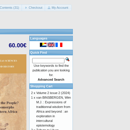
Contents (31)
Checkout
My Account
Languages
60.00€
Quick Find
Use keywords to find the
publication you are looking
for.
Advanced Search
Shopping Cart
2 x
Volume 2 issue 2 (2024)
1 x
van BINSBERGEN, Wim
M.J. : Expressions of
traditionnal wisdom from
Africa and beyond : an
exploration in
intercultural
epistemology