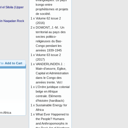
évangéliques. Le pays
kongo entre
 el Silsila (Upper
prophétismes et projets
de société.
1 x
Volume 62 issue 2
ns in Naqadan Rock
(2016)
2 x
DOMONT, J.-M.: Un
territorial au pays des
sectes politico-
religieuses du Bas-
Congo pendant les
années 1939-1945
1 x
Volume 63 issue 2
(2017)
Add to Cart
1 x
VANDERLINDEN J. :
Main-d'oeuvre, Eglise,
Capital et Administration
dans le Congo des
années trente. Vol.I
1 x
L’Ordre juridique colonial
belge en Afrique
centrale. Eléments
d’histoire (hardback)
1 x
Sustainable Energy for
Africa
n Africa
1 x
What Ever Happened to
the People? Humans
and Anthropomorphs in