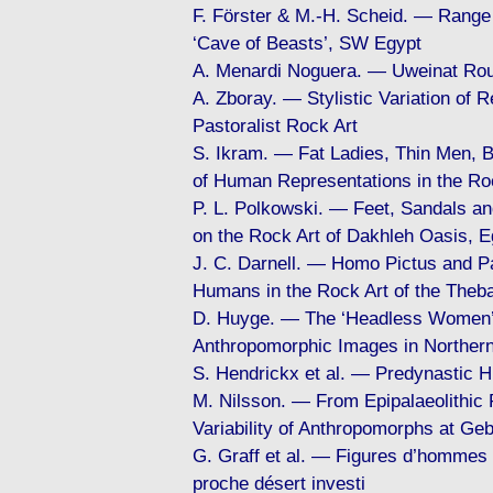
F. Förster & M.-H. Scheid. — Range
‘Cave of Beasts’, SW Egypt
A. Menardi Noguera. — Uweinat Rou
A. Zboray. — Stylistic Variation of 
Pastoralist Rock Art
S. Ikram. — Fat Ladies, Thin Men, B
of Human Representations in the Roc
P. L. Polkowski. — Feet, Sandals 
on the Rock Art of Dakhleh Oasis, E
J. C. Darnell. — Homo Pictus and Pa
Humans in the Rock Art of the Theb
D. Huyge. — The ‘Headless Women’ o
Anthropomorphic Images in Northern
S. Hendrickx et al. — Predynastic 
M. Nilsson. — From Epipalaeolithic P
Variability of Anthropomorphs at Geb
G. Graff et al. — Figures d’hommes 
proche désert investi