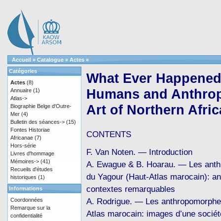
Accueil
»
Catalogue
»
Actes
»
Catégories
What Ever Happened 
Actes
(8)
Humans and Anthrop
Annuaire
(1)
Atlas->
Art of Northern Afric
Biographie Belge d'Outre-
Mer
(4)
Bulletin des séances->
(15)
Fontes Historiae
CONTENTS
Africanae
(7)
Hors-série
F. Van Noten. — Introduction
Livres d'hommage
Mémoires->
(41)
A. Ewague & B. Hoarau. — Les ant
Recueils d'études
du Yagour (Haut-Atlas marocain): a
historiques
(1)
contextes remarquables
Informations
A. Rodrigue. — Les anthropomorphe
Coordonnées
Remarque sur la
Atlas marocain: images d’une sociét
confidentialité