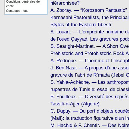
Conditions générales de
hiérarchisée?
vente
A. Zboray. — “Korossom Fantastic” 
Contactez-nous
Karnasahi Pastoralists, the Principa
Styles of the Eastern Tibesti
A. Louart. — L'empreinte humaine da
de l'oued Çayyad. Les gravures po
S. Searight-Martinet. — A Short Ove
Prehistoric and Protohistoric Rock A
A. Rodrigue. — L’homme et l’inscript
J. Ben Nasr. — A propos d’une assoc
gravure de l’abri de R’mada (Jebel O
S. Yahia-Achèche. — Les anthropomo
rupestres de Tunisie: essai de classi
B. Fouilleux. — Diversité des repré
Tassili-n-Ajjer (Algérie)
C. Dupuy. — Du port d’objets coudés 
(Mali): la traduction figurative d’un 
M. Hachid & F. Chentir. — Des Noirs 