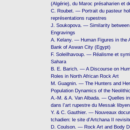
(Algérie), du Maroc présaharien et d
C. Roubet. — Portrait du pasteur hol
représentations rupestres
J. Soukopova. — Similarity between
Engravings
A. Kelany. — Human Figures in the 
Bank of Aswan City (Egypt)
F. Soleilhavoup. — Réalisme et sym
Sahara
B. E. Barich. — A Discourse on Hum
Roles in North African Rock Art
M. Guagnin. — The Hunters and Her
Population Dynamics of the Neolithic
A.-M. & A. Van Albada. — Quelles in
dans l’art rupestre du Messak libye
Y. & C. Gauthier. — Nouveaux docum
tchadien: le site d’Artchana II revisit
D. Coulson. — Rock Art and Body De