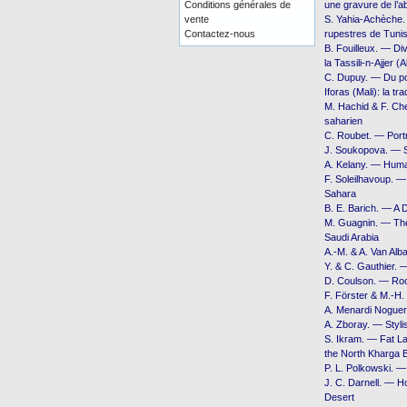
Conditions générales de
une gravure de l’a
vente
S. Yahia-Achèche.
Contactez-nous
rupestres de Tunisi
B. Fouilleux. — Di
la Tassili-n-Ajjer (A
C. Dupuy. — Du por
Iforas (Mali): la tr
M. Hachid & F. Che
saharien
C. Roubet. — Portr
J. Soukopova. — S
A. Kelany. — Huma
F. Soleilhavoup. —
Sahara
B. E. Barich. — A
M. Guagnin. — The
Saudi Arabia
A.-M. & A. Van Alb
Y. & C. Gauthier. 
D. Coulson. — Roc
F. Förster & M.-H
A. Menardi Noguer
A. Zboray. — Styli
S. Ikram. — Fat La
the North Kharga 
P. L. Polkowski. 
J. C. Darnell. — H
Desert