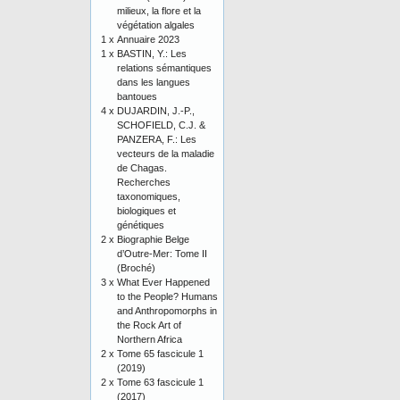
milieux, la flore et la
végétation algales
1 x
Annuaire 2023
1 x
BASTIN, Y.: Les
relations sémantiques
dans les langues
bantoues
4 x
DUJARDIN, J.-P.,
SCHOFIELD, C.J. &
PANZERA, F.: Les
vecteurs de la maladie
de Chagas.
Recherches
taxonomiques,
biologiques et
génétiques
2 x
Biographie Belge
d’Outre-Mer: Tome II
(Broché)
3 x
What Ever Happened
to the People? Humans
and Anthropomorphs in
the Rock Art of
Northern Africa
2 x
Tome 65 fascicule 1
(2019)
2 x
Tome 63 fascicule 1
(2017)