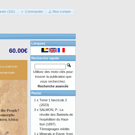
anier (101)
Commander
Mon compte
Langues
60.00€
Recherche rapide
Utilisez des mots-clés pour
trouver la publication que
vous recherchez.
Recherche avancée
Panier
1 x
Tome 1 fascicule 2
(2023)
3 x
SALMON, P.: La
révolte des Batetela de
l’expédition du Haut-
Ituri (1897).
Témoignages inédits
1 x
Minerals in Egypt, from