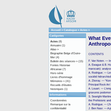
Accueil
»
Catalogue
»
Actes
»
Catégories
What Eve
Actes
(8)
Anthropom
Annuaire
(1)
Atlas->
Biographie Belge d'Outre-
CONTENTS
Mer
(4)
F. Van Noten. — In
Bulletin des séances->
(15)
A. Ewague & B. Ho
Fontes Historiae
marocain): analys
Africanae
(7)
A. Rodrigue. — Le
Hors-série
société hiérarchis
Livres d'hommage
A. Zboray. — “Koro
Mémoires->
(41)
Principal Rock Art 
Recueils d'études
A. Louart. — L'emp
historiques
(1)
gravures podomo
Informations
S. Searight-Martin
Coordonnées
the Prehistoric an
Remarque sur la
A. Rodrigue. — L’h
confidentialité
J. Ben Nasr. — A p