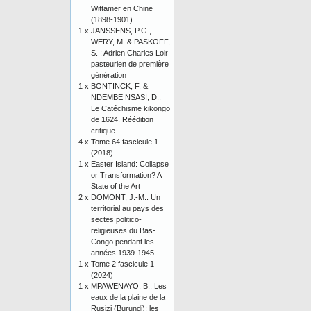
Wittamer en Chine
(1898-1901)
1 x
JANSSENS, P.G.,
WERY, M. & PASKOFF,
S. : Adrien Charles Loir
pasteurien de première
génération
1 x
BONTINCK, F. &
NDEMBE NSASI, D.:
Le Catéchisme kikongo
de 1624. Réédition
critique
4 x
Tome 64 fascicule 1
(2018)
1 x
Easter Island: Collapse
or Transformation? A
State of the Art
2 x
DOMONT, J.-M.: Un
territorial au pays des
sectes politico-
religieuses du Bas-
Congo pendant les
années 1939-1945
1 x
Tome 2 fascicule 1
(2024)
1 x
MPAWENAYO, B.: Les
eaux de la plaine de la
Rusizi (Burundi): les