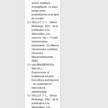
autres traditions
évangéliques. Le pays
kongo entre
prophétismes et projets
de société.
2 x
VELLUT J.-L. : Simon
Kimbangu. 1921 : de la
prédication à la
déportation. Les
sources. Vol. I : Fonds
missionnaires
protestants. (1) Alliance
missionnaire suédoise
(Svenska
Missionsförbundet,
SMF)
2 x
van BINSBERGEN,
Wim M.J. :
Expressions of
traditionnal wisdom
from Africa and beyond
: an exploration in
intercultural
epistemology
5 x
VELLUT J.-L. : Simon
Kimbangu. 1921 : de la
prédication à la
déportation. Les