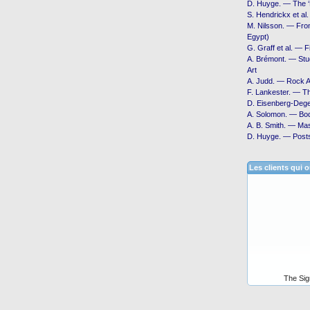
D. Huyge. — The ‘
S. Hendrickx et a
M. Nilsson. — From 
Egypt)
G. Graff et al. — 
A. Brémont. — Stud
Art
A. Judd. — Rock A
F. Lankester. — Th
D. Eisenberg-Dege
A. Solomon. — Bod
A. B. Smith. — Ma
D. Huyge. — Posts
Les clients qui 
The Sig