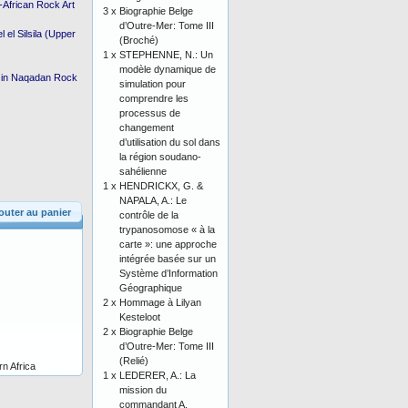
African Rock Art
3 x
Biographie Belge
d’Outre-Mer: Tome III
 el Silsila (Upper
(Broché)
1 x
STEPHENNE, N.: Un
modèle dynamique de
ns in Naqadan Rock
simulation pour
comprendre les
processus de
changement
d’utilisation du sol dans
la région soudano-
sahélienne
1 x
HENDRICKX, G. &
NAPALA, A.: Le
outer au panier
contrôle de la
trypanosomose « à la
carte »: une approche
intégrée basée sur un
Système d’Information
Géographique
2 x
Hommage à Lilyan
Kesteloot
2 x
Biographie Belge
d’Outre-Mer: Tome III
(Relié)
n Africa
1 x
LEDERER, A.: La
mission du
commandant A.