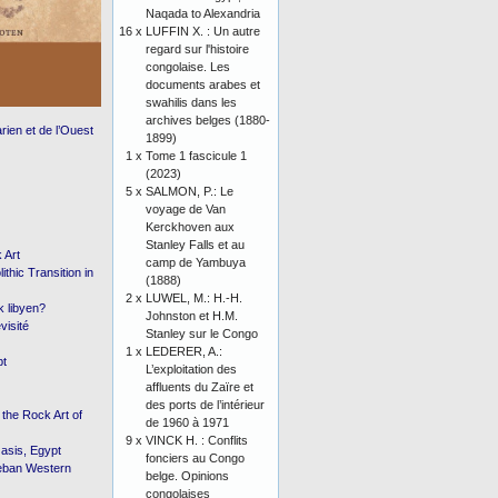
Naqada to Alexandria
16 x
LUFFIN X. : Un autre
regard sur l'histoire
congolaise. Les
documents arabes et
swahilis dans les
archives belges (1880-
rien et de l’Ouest
1899)
1 x
Tome 1 fascicule 1
(2023)
5 x
SALMON, P.: Le
voyage de Van
Kerckhoven aux
Stanley Falls et au
 Art
camp de Yambuya
hic Transition in
(1888)
2 x
LUWEL, M.: H.-H.
k libyen?
Johnston et H.M.
visité
Stanley sur le Congo
1 x
LEDERER, A.:
pt
L’exploitation des
affluents du Zaïre et
des ports de l’intérieur
the Rock Art of
de 1960 à 1971
9 x
VINCK H. : Conflits
asis, Egypt
fonciers au Congo
heban Western
belge. Opinions
congolaises