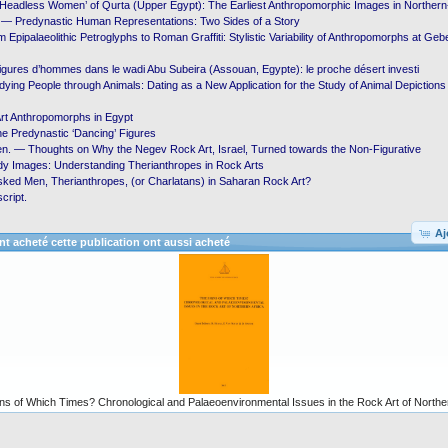
Headless Women’ of Qurta (Upper Egypt): The Earliest Anthropomorphic Images in Northern-
l. — Predynastic Human Representations: Two Sides of a Story
Epipalaeolithic Petroglyphs to Roman Graffiti: Stylistic Variability of Anthropomorphs at Gebel
Figures d’hommes dans le wadi Abu Subeira (Assouan, Egypte): le proche désert investi
ying People through Animals: Dating as a New Application for the Study of Animal Depictio
rt Anthropomorphs in Egypt
e Predynastic ‘Dancing’ Figures
n. — Thoughts on Why the Negev Rock Art, Israel, Turned towards the Non-Figurative
y Images: Understanding Therianthropes in Rock Arts
sked Men, Therianthropes, (or Charlatans) in Saharan Rock Art?
cript.
Aj
ont acheté cette publication ont aussi acheté
ns of Which Times? Chronological and Palaeoenvironmental Issues in the Rock Art of Norther