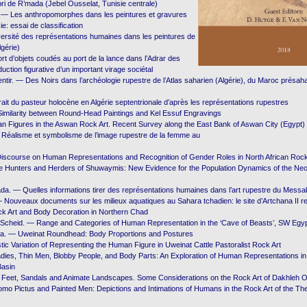
bri de R’mada (Jebel Ousselat, Tunisie centrale)
 — Les anthropomorphes dans les peintures et gravures
e: essai de classification
versité des représentations humaines dans les peintures de
lgérie)
t d’objets coudés au port de la lance dans l’Adrar des
aduction figurative d’un important virage sociétal
ntir. — Des Noirs dans l’archéologie rupestre de l’Atlas saharien (Algérie), du Maroc présaha
ait du pasteur holocène en Algérie septentrionale d’après les représentations rupestres
imilarity between Round-Head Paintings and Kel Essuf Engravings
n Figures in the Aswan Rock Art. Recent Survey along the East Bank of Aswan City (Egypt)
 Réalisme et symbolisme de l’image rupestre de la femme au
 Discourse on Human Representations and Recognition of Gender Roles in North African Rock
 Hunters and Herders of Shuwaymis: New Evidence for the Population Dynamics of the Neolit
ada. — Quelles informations tirer des représentations humaines dans l’art rupestre du Messa
— Nouveaux documents sur les milieux aquatiques au Sahara tchadien: le site d’Artchana II re
k Art and Body Decoration in Northern Chad
. Scheid. — Range and Categories of Human Representation in the ‘Cave of Beasts’, SW Egy
a. — Uweinat Roundhead: Body Proportions and Postures
stic Variation of Representing the Human Figure in Uweinat Cattle Pastoralist Rock Art
dies, Thin Men, Blobby People, and Body Parts: An Exploration of Human Representations in 
Basin
— Feet, Sandals and Animate Landscapes. Some Considerations on the Rock Art of Dakhleh O
omo Pictus and Painted Men: Depictions and Intimations of Humans in the Rock Art of the T