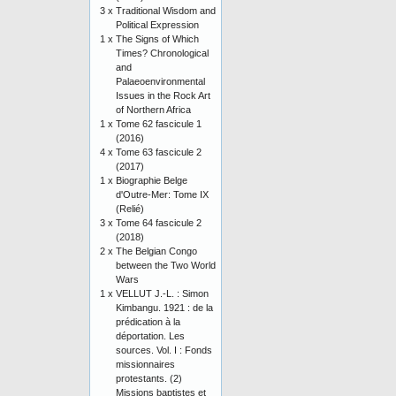
3 x
Traditional Wisdom and
Political Expression
1 x
The Signs of Which
Times? Chronological
and
Palaeoenvironmental
Issues in the Rock Art
of Northern Africa
1 x
Tome 62 fascicule 1
(2016)
4 x
Tome 63 fascicule 2
(2017)
1 x
Biographie Belge
d'Outre-Mer: Tome IX
(Relié)
3 x
Tome 64 fascicule 2
(2018)
2 x
The Belgian Congo
between the Two World
Wars
1 x
VELLUT J.-L. : Simon
Kimbangu. 1921 : de la
prédication à la
déportation. Les
sources. Vol. I : Fonds
missionnaires
protestants. (2)
Missions baptistes et