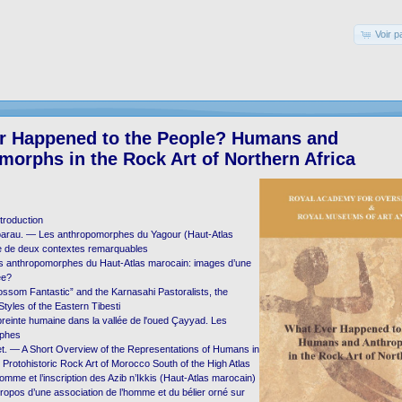
Voir p
r Happened to the People? Humans and
orphs in the Rock Art of Northern Africa
troduction
arau. — Les anthropomorphes du Yagour (Haut-Atlas
e de deux contextes remarquables
s anthropomorphes du Haut-Atlas marocain: images d’une
ée?
ssom Fantastic” and the Karnasahi Pastoralists, the
Styles of the Eastern Tibesti
reinte humaine dans la vallée de l'oued Çayyad. Les
rphes
et. — A Short Overview of the Representations of Humans in
d Protohistoric Rock Art of Morocco South of the High Atlas
omme et l’inscription des Azib n’Ikkis (Haut-Atlas marocain)
ropos d’une association de l’homme et du bélier orné sur