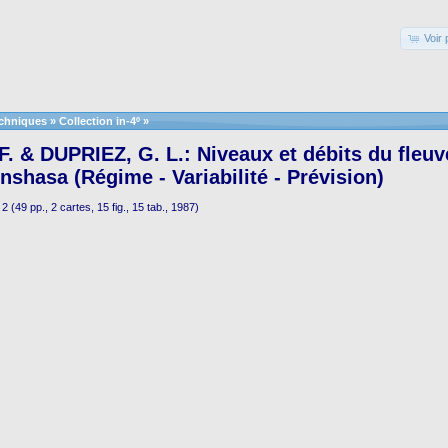
Voir 
echniques
»
Collection in-4º
»
. & DUPRIEZ, G. L.: Niveaux et débits du fleuv
inshasa (Régime - Variabilité - Prévision)
 (49 pp., 2 cartes, 15 fig., 15 tab., 1987)