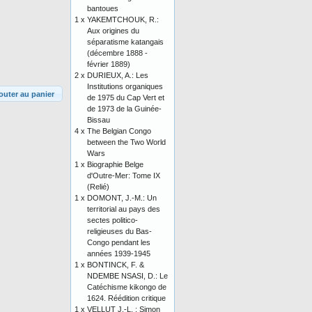
bantoues
1 x
YAKEMTCHOUK, R.:
Aux origines du
séparatisme katangais
(décembre 1888 -
février 1889)
2 x
DURIEUX, A.: Les
Institutions organiques
outer au panier
de 1975 du Cap Vert et
de 1973 de la Guinée-
Bissau
4 x
The Belgian Congo
between the Two World
Wars
1 x
Biographie Belge
d'Outre-Mer: Tome IX
(Relié)
1 x
DOMONT, J.-M.: Un
territorial au pays des
sectes politico-
religieuses du Bas-
Congo pendant les
années 1939-1945
1 x
BONTINCK, F. &
NDEMBE NSASI, D.: Le
Catéchisme kikongo de
1624. Réédition critique
1 x
VELLUT J.-L. : Simon