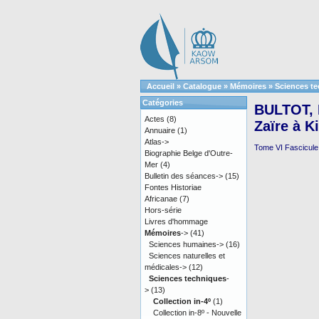
Accueil
»
Catalogue
»
Mémoires
»
Sciences t
Catégories
BULTOT, F
Actes
(8)
Zaïre à K
Annuaire
(1)
Atlas->
Tome VI Fascicule 2
Biographie Belge d'Outre-
Mer
(4)
Bulletin des séances->
(15)
Fontes Historiae
Africanae
(7)
Hors-série
Livres d'hommage
Mémoires
->
(41)
Sciences humaines->
(16)
Sciences naturelles et
médicales->
(12)
Sciences techniques
-
>
(13)
Collection in-4º
(1)
Collection in-8º - Nouvelle