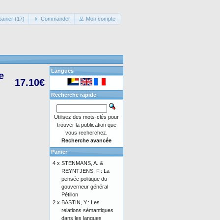
panier (17)
Commander
Mon compte
Langues
e
17.10€
Recherche rapide
Utilisez des mots-clés pour
trouver la publication que
vous recherchez.
Recherche avancée
Panier
4 x
STENMANS, A. &
REYNTJENS, F.: La
pensée politique du
gouverneur général
Pétillon
2 x
BASTIN, Y.: Les
relations sémantiques
dans les langues