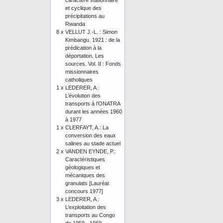
caractère stationnaire
et cyclique des
précipitations au
Rwanda
8 x
VELLUT J.-L. : Simon
Kimbangu. 1921 : de la
prédication à la
déportation. Les
sources. Vol. II : Fonds
missionnaires
catholiques
1 x
LEDERER, A.:
L’évolution des
transports à l’ONATRA
durant les années 1960
à 1977
1 x
CLERFAYT, A.: La
conversion des eaux
salines au stade actuel
2 x
VANDEN EYNDE, P.:
Caractéristiques
géologiques et
mécaniques des
granulats [Lauréat
concours 1977]
3 x
LEDERER, A.:
L’exploitation des
transports au Congo