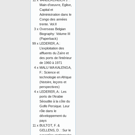
11 x
VANDERLINDEN J. :
Main-d'oeuvre, Eglise,
Capital et
Administration dans le
Congo des années
trente. Vol.II
3 x
Overseas Belgian
Biography: Volume III
(Paperback)
99 x
LEDERER, A.:
L’exploitation des
affluents du Zaïre et
des ports de l’intérieur
de 1960 à 1971
4 x
MALU WA KALENGA,
F.: Science et
technologie en Afrique
(histoire, leçons et
perspectives)
4 x
LEDERER, A.: Les
ports de l’Arabie
Séoudite à la côte du
Golfe Persique. Leur
rôle dans le
développement du
pays
11 x
BULTOT, F. &
GELLENS, D. : Sur le