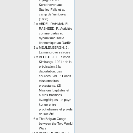
voyage de Van
Kerckhoven aux
Stanley Falls et au
camp de Yambuya
(1888)
2 x
ABDEL-RAHMAN EL-
RASHEED, F.: Activités
commerciales et
dynamisme socio-
économique au Darfûr
3 x
MEULENBERGH, J.:
La mangrove zaïroise
7 x
VELLUT J.-L. : Simon
Kimbangu. 1921 : de la
prédication à la
déportation. Les
sources. Vol. I : Fonds
missionnaires
protestants. (2)
Missions baptistes et
autres traditions
évangéliques. Le pays
kongo entre
prophétismes et projets
de société.
6 x
The Belgian Congo
between the Two World
Wars