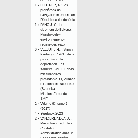
de 1959 - 1969
1 x
LEDERER, A.: Les
problèmes de
navigation intérieure en
République d’Indonésie
1 x
PANOU, G.: Le
gisement de Bukena.
Morphologie -
environnement -
régime des eaux
6 x
VELLUT J.-L. : Simon
Kimbangu. 1921 : de la
prédication à la
déportation. Les
sources. Vol. I : Fonds
missionnaires
protestants. (1) Alliance
missionnaire suédoise
(Svenska
Missionsförbundet,
SMF)
2 x
Volume 63 issue 1
(2017)
4 x
Yearbook 2023
2 x
VANDERLINDEN J. :
Main-d'oeuvre, Eglise,
Capital et
Administration dans le