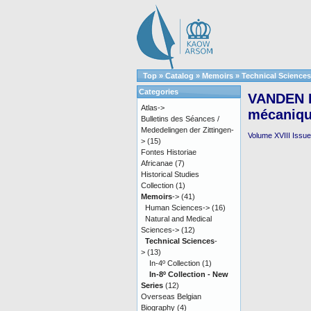
Top
»
Catalog
»
Memoirs
»
Technical Sciences
Categories
VANDEN E
Atlas->
mécaniqu
Bulletins des Séances /
Mededelingen der Zittingen-
Volume XVIII Issue 
>
(15)
Fontes Historiae
Africanae
(7)
Historical Studies
Collection
(1)
Memoirs
->
(41)
Human Sciences->
(16)
Natural and Medical
Sciences->
(12)
Technical Sciences
-
>
(13)
In-4º Collection
(1)
In-8º Collection - New
Series
(12)
Overseas Belgian
Biography
(4)