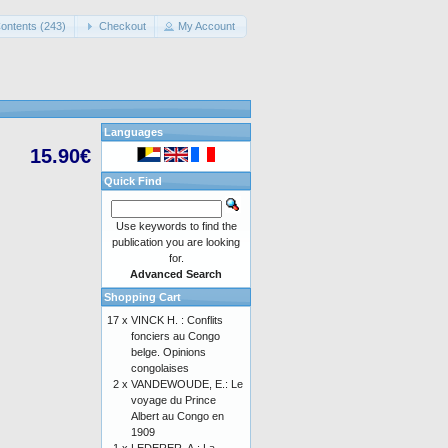
ontents (243)
Checkout
My Account
Languages
15.90€
Quick Find
Use keywords to find the
publication you are looking
for.
Advanced Search
Shopping Cart
17 x
VINCK H. : Conflits
fonciers au Congo
belge. Opinions
congolaises
2 x
VANDEWOUDE, E.: Le
voyage du Prince
Albert au Congo en
1909