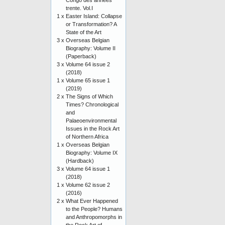
Congo des années
trente. Vol.I
1 x
Easter Island: Collapse
or Transformation? A
State of the Art
3 x
Overseas Belgian
Biography: Volume II
(Paperback)
3 x
Volume 64 issue 2
(2018)
1 x
Volume 65 issue 1
(2019)
2 x
The Signs of Which
Times? Chronological
and
Palaeoenvironmental
Issues in the Rock Art
of Northern Africa
1 x
Overseas Belgian
Biography: Volume IX
(Hardback)
3 x
Volume 64 issue 1
(2018)
1 x
Volume 62 issue 2
(2016)
2 x
What Ever Happened
to the People? Humans
and Anthropomorphs in