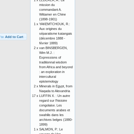
1 x
LEDERER, A.: La
mission du
commandant A.
Wittamer en Chine
(1898-1901)
1 x
YAKEMTCHOUK, R.:
Aux origines du
séparatisme katangais
Add to Cart
(décembre 1888 -
février 1889)
2 x
van BINSBERGEN,
Wim M.J. :
Expressions of
traditionnal wisdom
from Africa and beyond
: an exploration in
intercultural
epistemology
2 x
Minerals in Egypt, from
Naqada to Alexandria
17 x
LUFFIN X. : Un autre
regard sur l'histoire
congolaise. Les
documents arabes et
swahilis dans les
archives belges (1880-
1899)
1 x
SALMON, P.: Le