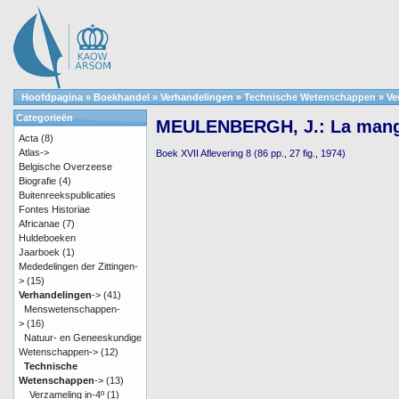
Hoofdpagina
»
Boekhandel
»
Verhandelingen
»
Technische Wetenschappen
»
Ve
Categorieën
MEULENBERGH, J.: La mangr
Acta
(8)
Atlas->
Boek XVII Aflevering 8 (86 pp., 27 fig., 1974)
Belgische Overzeese
Biografie
(4)
Buitenreekspublicaties
Fontes Historiae
Africanae
(7)
Huldeboeken
Jaarboek
(1)
Mededelingen der Zittingen-
>
(15)
Verhandelingen
->
(41)
Menswetenschappen-
>
(16)
Natuur- en Geneeskundige
Wetenschappen->
(12)
Technische
Wetenschappen
->
(13)
Verzameling in-4º
(1)