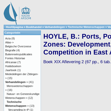
Hoofdpagina
»
Boekhandel
»
Verhandelingen
»
Technische Wetenschappen
»
Ve
Categorieën
HOYLE, B.: Ports, Po
Acta
(8)
Zones: Development
Atlas->
Belgische Overzeese
Competition in East 
Biografie
(4)
Buitenreekspublicaties
Fontes Historiae
Boek XIX Aflevering 2 (67 pp., 6 tab.,
Africanae
(7)
Huldeboeken
Jaarboek
(1)
Mededelingen der Zittingen-
>
(15)
Verhandelingen
->
(41)
Menswetenschappen-
>
(16)
Natuur- en Geneeskundige
Wetenschappen->
(12)
Technische
Wetenschappen
->
(13)
Verzameling in-4º
(1)