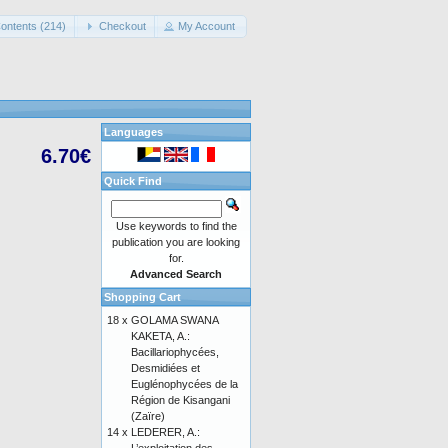
ontents (214)
Checkout
My Account
Languages
6.70€
Quick Find
Use keywords to find the
publication you are looking
for.
Advanced Search
Shopping Cart
18 x
GOLAMA SWANA
KAKETA, A.:
Bacillariophycées,
Desmidiées et
Euglénophycées de la
Région de Kisangani
(Zaïre)
14 x
LEDERER, A.: