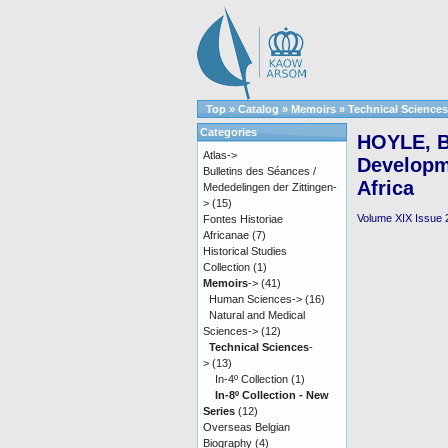
Top
»
Catalog
»
Memoirs
»
Technical Sciences
Categories
HOYLE, B.
Atlas->
Developm
Bulletins des Séances /
Africa
Mededelingen der Zittingen-
>
(15)
Volume XIX Issue 2 
Fontes Historiae
Africanae
(7)
Historical Studies
Collection
(1)
Memoirs
->
(41)
Human Sciences->
(16)
Natural and Medical
Sciences->
(12)
Technical Sciences
-
>
(13)
In-4º Collection
(1)
In-8º Collection - New
Series
(12)
Overseas Belgian
Biography
(4)