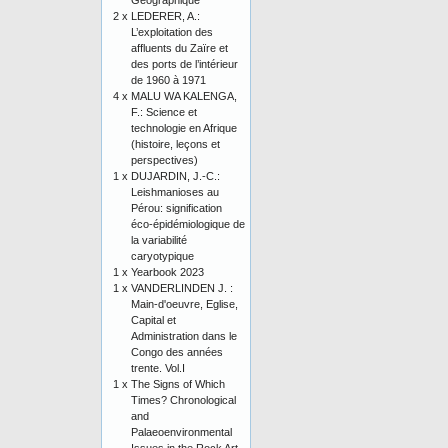
Géographique
2 x
LEDERER, A.:
L’exploitation des
affluents du Zaïre et
des ports de l’intérieur
de 1960 à 1971
4 x
MALU WA KALENGA,
F.: Science et
technologie en Afrique
(histoire, leçons et
perspectives)
1 x
DUJARDIN, J.-C.:
Leishmanioses au
Pérou: signification
éco-épidémiologique de
la variabilité
caryotypique
1 x
Yearbook 2023
1 x
VANDERLINDEN J. :
Main-d'oeuvre, Eglise,
Capital et
Administration dans le
Congo des années
trente. Vol.I
1 x
The Signs of Which
Times? Chronological
and
Palaeoenvironmental