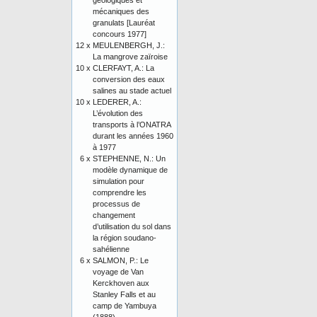
géologiques et
mécaniques des
granulats [Lauréat
concours 1977]
12 x
MEULENBERGH, J.:
La mangrove zaïroise
10 x
CLERFAYT, A.: La
conversion des eaux
salines au stade actuel
10 x
LEDERER, A.:
L’évolution des
transports à l’ONATRA
durant les années 1960
à 1977
6 x
STEPHENNE, N.: Un
modèle dynamique de
simulation pour
comprendre les
processus de
changement
d’utilisation du sol dans
la région soudano-
sahélienne
6 x
SALMON, P.: Le
voyage de Van
Kerckhoven aux
Stanley Falls et au
camp de Yambuya