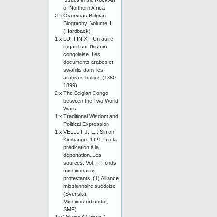
Issues in the Rock Art
of Northern Africa
2 x
Overseas Belgian
Biography: Volume III
(Hardback)
1 x
LUFFIN X. : Un autre
regard sur l'histoire
congolaise. Les
documents arabes et
swahilis dans les
archives belges (1880-
1899)
2 x
The Belgian Congo
between the Two World
Wars
1 x
Traditional Wisdom and
Political Expression
1 x
VELLUT J.-L. : Simon
Kimbangu. 1921 : de la
prédication à la
déportation. Les
sources. Vol. I : Fonds
missionnaires
protestants. (1) Alliance
missionnaire suédoise
(Svenska
Missionsförbundet,
SMF)