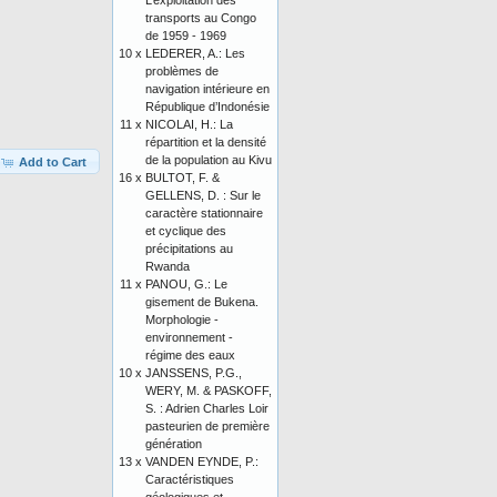
L’exploitation des
transports au Congo
de 1959 - 1969
10 x
LEDERER, A.: Les
problèmes de
navigation intérieure en
République d’Indonésie
11 x
NICOLAI, H.: La
répartition et la densité
de la population au Kivu
Add to Cart
16 x
BULTOT, F. &
GELLENS, D. : Sur le
caractère stationnaire
et cyclique des
précipitations au
Rwanda
11 x
PANOU, G.: Le
gisement de Bukena.
Morphologie -
environnement -
régime des eaux
10 x
JANSSENS, P.G.,
WERY, M. & PASKOFF,
S. : Adrien Charles Loir
pasteurien de première
génération
13 x
VANDEN EYNDE, P.:
Caractéristiques