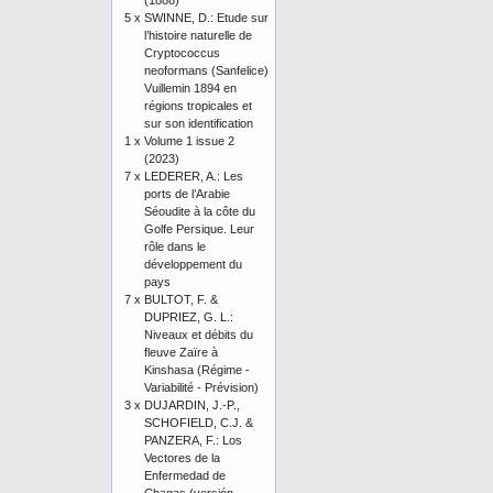
(1888)
5 x
SWINNE, D.: Etude sur
l’histoire naturelle de
Cryptococcus
neoformans (Sanfelice)
Vuillemin 1894 en
régions tropicales et
sur son identification
1 x
Volume 1 issue 2
(2023)
7 x
LEDERER, A.: Les
ports de l’Arabie
Séoudite à la côte du
Golfe Persique. Leur
rôle dans le
développement du
pays
7 x
BULTOT, F. &
DUPRIEZ, G. L.:
Niveaux et débits du
fleuve Zaïre à
Kinshasa (Régime -
Variabilité - Prévision)
3 x
DUJARDIN, J.-P.,
SCHOFIELD, C.J. &
PANZERA, F.: Los
Vectores de la
Enfermedad de