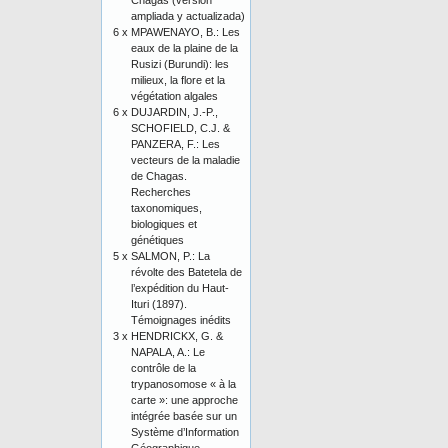
Chagas (versión
ampliada y actualizada)
6 x
MPAWENAYO, B.: Les
eaux de la plaine de la
Rusizi (Burundi): les
milieux, la flore et la
végétation algales
6 x
DUJARDIN, J.-P.,
SCHOFIELD, C.J. &
PANZERA, F.: Les
vecteurs de la maladie
de Chagas.
Recherches
taxonomiques,
biologiques et
génétiques
5 x
SALMON, P.: La
révolte des Batetela de
l’expédition du Haut-
Ituri (1897).
Témoignages inédits
3 x
HENDRICKX, G. &
NAPALA, A.: Le
contrôle de la
trypanosomose « à la
carte »: une approche
intégrée basée sur un
Système d’Information