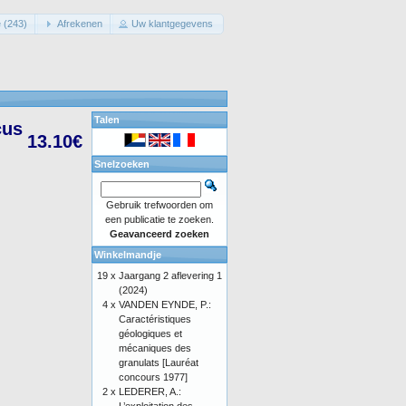
 (243)
Afrekenen
Uw klantgegevens
Talen
cus
13.10€
Snelzoeken
Gebruik trefwoorden om
een publicatie te zoeken.
Geavanceerd zoeken
Winkelmandje
19 x
Jaargang 2 aflevering 1
(2024)
4 x
VANDEN EYNDE, P.:
Caractéristiques
géologiques et
mécaniques des
granulats [Lauréat
concours 1977]
2 x
LEDERER, A.: