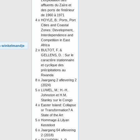
L’exploitation des
affluents du Zaïre et
des ports de l’intérieur
de 1960 à 1971
4 x
HOYLE, B.: Ports, Port
Cities and Coastal
Zones: Development,
Interdependence and
Competition in East
Africa
n winkelmandje
2 x
BULTOT, F. &
GELLENS, D. : Sur le
caractère stationnaire
et cyclique des
précipitations au
Rwanda
8 x
Jaargang 2 aflevering 2
(2024)
5 x
LUWEL, M.: H.-H.
Johnston et H.M.
Stanley sur le Congo
4 x
Easter Island: Collapse
or Transformation? A
State of the Art
5 x
Hommage à Lilyan
Kesteloot
6 x
Jaargang 64 aflevering
2 (2018)