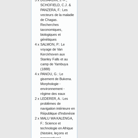
5 x
DUJARDIN, J.-P.,
SCHOFIELD, C.J. &
PANZERA, F.: Les
vecteurs de la maladie
de Chagas.
Recherches
taxonomiques,
biologiques et
génétiques
4 x
SALMON, P.: Le
voyage de Van
Kerckhoven aux
Stanley Falls et au
camp de Yambuya
(1888)
4 x
PANOU, G.: Le
gisement de Bukena.
Morphologie -
environnement -
régime des eaux
2 x
LEDERER, A.: Les
problèmes de
navigation intérieure en
République d’Indonésie
2 x
MALU WA KALENGA,
F.: Science et
technologie en Afrique
(histoire, leçons et