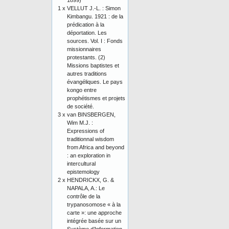
1899)
1 x
VELLUT J.-L. : Simon
Kimbangu. 1921 : de la
prédication à la
déportation. Les
sources. Vol. I : Fonds
missionnaires
protestants. (2)
Missions baptistes et
autres traditions
évangéliques. Le pays
kongo entre
prophétismes et projets
de société.
3 x
van BINSBERGEN,
Wim M.J. :
Expressions of
traditionnal wisdom
from Africa and beyond
: an exploration in
intercultural
epistemology
2 x
HENDRICKX, G. &
NAPALA, A.: Le
contrôle de la
trypanosomose « à la
carte »: une approche
intégrée basée sur un