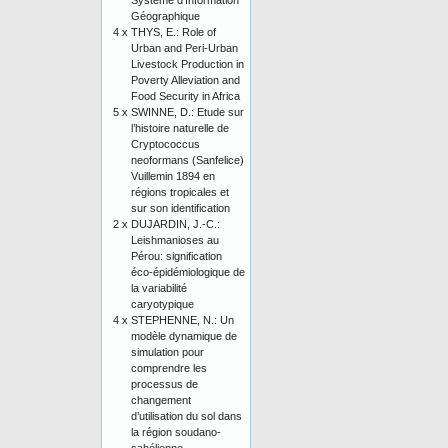
Système d’Information
Géographique
4 x
THYS, E.: Role of
Urban and Peri-Urban
Livestock Production in
Poverty Alleviation and
Food Security in Africa
5 x
SWINNE, D.: Etude sur
l’histoire naturelle de
Cryptococcus
neoformans (Sanfelice)
Vuillemin 1894 en
régions tropicales et
sur son identification
2 x
DUJARDIN, J.-C.:
Leishmanioses au
Pérou: signification
éco-épidémiologique de
la variabilité
caryotypique
4 x
STEPHENNE, N.: Un
modèle dynamique de
simulation pour
comprendre les
processus de
changement
d’utilisation du sol dans
la région soudano-