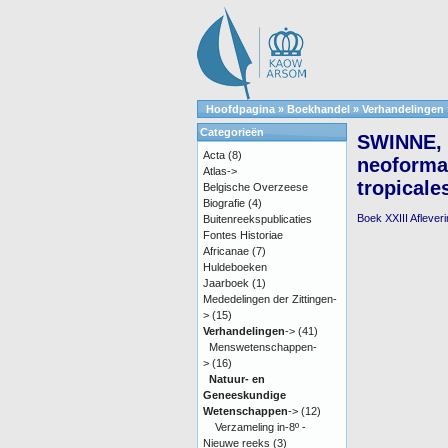
Hoofdpagina
»
Boekhandel
»
Verhandelingen
Categorieën
SWINNE, D
Acta
(8)
neoforman
Atlas->
tropicale
Belgische Overzeese
Biografie
(4)
Boek XXIII Afleverin
Buitenreekspublicaties
Fontes Historiae
Africanae
(7)
Huldeboeken
Jaarboek
(1)
Mededelingen der Zittingen-
>
(15)
Verhandelingen
->
(41)
Menswetenschappen-
>
(16)
Natuur- en
Geneeskundige
Wetenschappen
->
(12)
Verzameling in-8º -
Nieuwe reeks
(3)