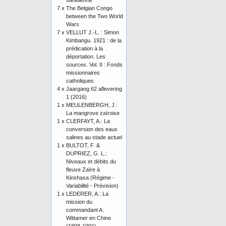
sahélienne
7 x
The Belgian Congo
between the Two World
Wars
7 x
VELLUT J.-L. : Simon
Kimbangu. 1921 : de la
prédication à la
déportation. Les
sources. Vol. II : Fonds
missionnaires
catholiques
4 x
Jaargang 62 aflevering
1 (2016)
1 x
MEULENBERGH, J.:
La mangrove zaïroise
1 x
CLERFAYT, A.: La
conversion des eaux
salines au stade actuel
1 x
BULTOT, F. &
DUPRIEZ, G. L.:
Niveaux et débits du
fleuve Zaïre à
Kinshasa (Régime -
Variabilité - Prévision)
1 x
LEDERER, A.: La
mission du
commandant A.
Wittamer en Chine