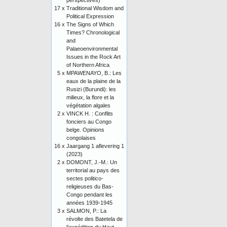
perspectives)
17 x
Traditional Wisdom and
Political Expression
16 x
The Signs of Which
Times? Chronological
and
Palaeoenvironmental
Issues in the Rock Art
of Northern Africa
5 x
MPAWENAYO, B.: Les
eaux de la plaine de la
Rusizi (Burundi): les
milieux, la flore et la
végétation algales
2 x
VINCK H. : Conflits
fonciers au Congo
belge. Opinions
congolaises
16 x
Jaargang 1 aflevering 1
(2023)
2 x
DOMONT, J.-M.: Un
territorial au pays des
sectes politico-
religieuses du Bas-
Congo pendant les
années 1939-1945
3 x
SALMON, P.: La
révolte des Batetela de