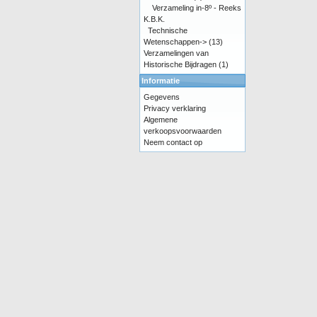
Verzameling in-8º - Reeks
K.B.K.
Technische
Wetenschappen->
(13)
Verzamelingen van
Historische Bijdragen
(1)
Informatie
Gegevens
Privacy verklaring
Algemene
verkoopsvoorwaarden
Neem contact op