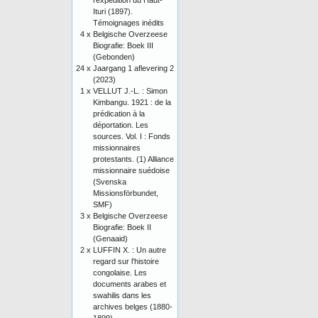
l’expédition du Haut-
Ituri (1897).
Témoignages inédits
4 x
Belgische Overzeese
Biografie: Boek III
(Gebonden)
24 x
Jaargang 1 aflevering 2
(2023)
1 x
VELLUT J.-L. : Simon
Kimbangu. 1921 : de la
prédication à la
déportation. Les
sources. Vol. I : Fonds
missionnaires
protestants. (1) Alliance
missionnaire suédoise
(Svenska
Missionsförbundet,
SMF)
3 x
Belgische Overzeese
Biografie: Boek II
(Genaaid)
2 x
LUFFIN X. : Un autre
regard sur l'histoire
congolaise. Les
documents arabes et
swahilis dans les
archives belges (1880-