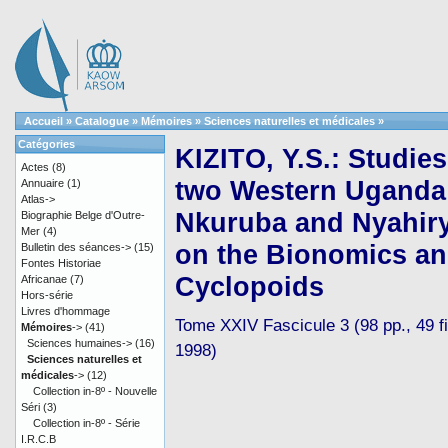
Accueil
»
Catalogue
»
Mémoires
»
Sciences naturelles et médicales
»
Catégories
KIZITO, Y.S.: Studie
Actes
(8)
two Western Uganda 
Annuaire
(1)
Atlas->
Nkuruba and Nyahiry
Biographie Belge d'Outre-
Mer
(4)
on the Bionomics and
Bulletin des séances->
(15)
Fontes Historiae
Cyclopoids
Africanae
(7)
Hors-série
Livres d'hommage
Tome XXIV Fascicule 3 (98 pp., 49 fig
Mémoires
->
(41)
Sciences humaines->
(16)
1998)
Sciences naturelles et
médicales
->
(12)
Collection in-8º - Nouvelle
Séri
(3)
Collection in-8º - Série
I.R.C.B