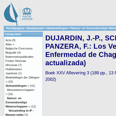
Hoofdpagina
»
Boekhandel
»
Verhandelingen
»
Natuur- en Geneeskundige Wet
Categorieën
DUJARDIN, J.-P., SC
Acta
(8)
PANZERA, F.: Los Ve
Atlas->
Belgische Overzeese
Enfermedad de Chaga
Biografie
(4)
Buitenreekspublicaties
actualizada)
Fontes Historiae
Africanae
(7)
Huldeboeken
Boek XXV Aflevering 3 (189 pp., 13 fi
Jaarboek
(1)
Mededelingen der Zittingen-
2002)
>
(15)
Verhandelingen
->
(41)
Menswetenschappen-
>
(16)
Natuur- en
Geneeskundige
Wetenschappen
->
(12)
Verzameling in-8º -
Nieuwe reeks
(3)