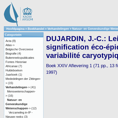
Hoofdpagina
»
Boekhandel
»
Verhandelingen
»
Natuur- en Geneeskundige Wet
Categorieën
DUJARDIN, J.-C.: Le
Acta
(8)
signification éco-ép
Atlas->
Belgische Overzeese
variabilité caryotypi
Biografie
(4)
Buitenreekspublicaties
Fontes Historiae
Boek XXIV Aflevering 1 (71 pp., 13 fig
Africanae
(7)
Huldeboeken
1997)
Jaarboek
(1)
Mededelingen der Zittingen-
>
(15)
Verhandelingen
->
(41)
Menswetenschappen-
>
(16)
Natuur- en
Geneeskundige
Wetenschappen
->
(12)
Verzameling in-8º -
Nieuwe reeks
(3)