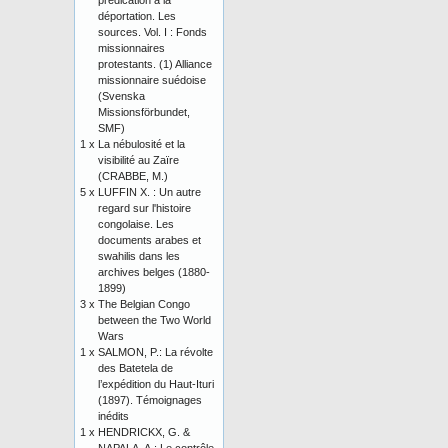
prédication à la
déportation. Les
sources. Vol. I : Fonds
missionnaires
protestants. (1) Alliance
missionnaire suédoise
(Svenska
Missionsförbundet,
SMF)
1 x
La nébulosité et la
visibilité au Zaïre
(CRABBE, M.)
5 x
LUFFIN X. : Un autre
regard sur l'histoire
congolaise. Les
documents arabes et
swahilis dans les
archives belges (1880-
1899)
3 x
The Belgian Congo
between the Two World
Wars
1 x
SALMON, P.: La révolte
des Batetela de
l’expédition du Haut-Ituri
(1897). Témoignages
inédits
1 x
HENDRICKX, G. &