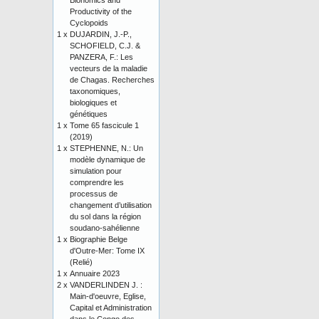
Bionomics and
Productivity of the
Cyclopoids
1 x
DUJARDIN, J.-P.,
SCHOFIELD, C.J. &
PANZERA, F.: Les
vecteurs de la maladie
de Chagas. Recherches
taxonomiques,
biologiques et
génétiques
1 x
Tome 65 fascicule 1
(2019)
1 x
STEPHENNE, N.: Un
modèle dynamique de
simulation pour
comprendre les
processus de
changement d’utilisation
du sol dans la région
soudano-sahélienne
1 x
Biographie Belge
d'Outre-Mer: Tome IX
(Relié)
1 x
Annuaire 2023
2 x
VANDERLINDEN J. :
Main-d'oeuvre, Eglise,
Capital et Administration