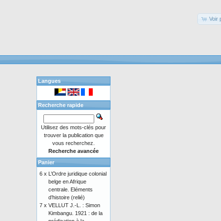
Voir 
Langues
Recherche rapide
Utilisez des mots-clés pour
trouver la publication que
vous recherchez.
Recherche avancée
Panier
6 x
L’Ordre juridique colonial
belge en Afrique
centrale. Eléments
d’histoire (relié)
7 x
VELLUT J.-L. : Simon
Kimbangu. 1921 : de la