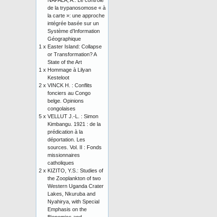
NAPALA, A.: Le contrôle
de la trypanosomose « à
la carte »: une approche
intégrée basée sur un
Système d’Information
Géographique
1 x
Easter Island: Collapse
or Transformation? A
State of the Art
1 x
Hommage à Lilyan
Kesteloot
2 x
VINCK H. : Conflits
fonciers au Congo
belge. Opinions
congolaises
5 x
VELLUT J.-L. : Simon
Kimbangu. 1921 : de la
prédication à la
déportation. Les
sources. Vol. II : Fonds
missionnaires
catholiques
2 x
KIZITO, Y.S.: Studies of
the Zooplankton of two
Western Uganda Crater
Lakes, Nkuruba and
Nyahirya, with Special
Emphasis on the