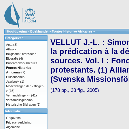
Hoofdpagina
»
Boekhandel
»
Fontes Historiae Africanae
»
Categorieën
VELLUT J.-L. : Simo
Acta
(8)
la prédication à la d
Atlas->
Belgische Overzeese
sources. Vol. I : Fo
Biografie
(4)
Buitenreekspublicaties
protestants. (1) All
Fontes Historiae
Africanae
(7)
(Svenska Missionsfö
Huldeboeken
Jaarboek
(1)
Mededelingen der Zittingen-
(178 pp., 33 fig., 2005)
>
(15)
Verhandelingen->
(41)
Verzamelingen van
Historische Bijdragen
(1)
Informatie
Gegevens
Privacy verklaring
Algemene