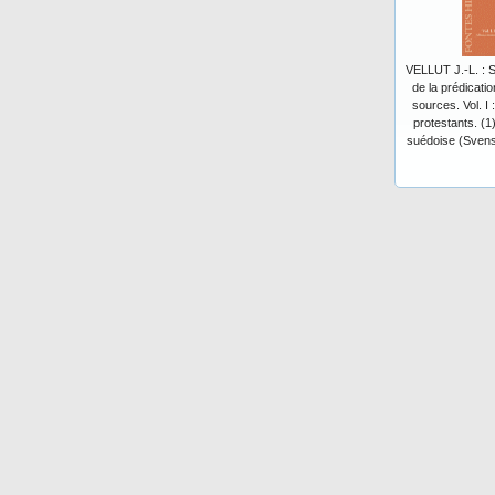
VELLUT J.-L. : 
de la prédicatio
sources. Vol. I
protestants. (1
suédoise (Svens