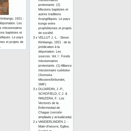
missionnaires
protestants. (2)
Missions baptistes et
autres traditions
Kimbangu. 1921 :
évangéliques. Le pays
 déportation. Les
kongo entre
ds missionnaires
prophétismes et projets
ons baptistes et
de société.
géliques. Le pays
3 x
VELLUT J.-L. : Simon
es et projets de
Kimbangu. 1921 : de la
.
prédication à la
déportation. Les
sources. Vol. I : Fonds
missionnaires
protestants. (1) Alliance
missionnaire suédoise
(Svenska
Missionsförbundet,
SMF)
3 x
DUJARDIN, J.-P.,
SCHOFIELD, C.J. &
PANZERA, F.: Los
Vectores de la
Enfermedad de
Chagas (versión
ampliada y actualizada)
2 x
VANDERLINDEN J. :
Main-d'oeuvre, Eglise,