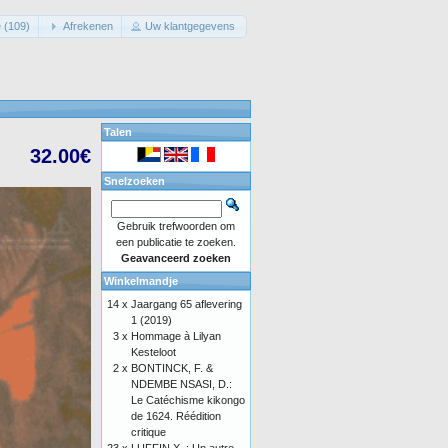
 (109)
Afrekenen
Uw klantgegevens
Talen
32.00€
Snelzoeken
Gebruik trefwoorden om
een publicatie te zoeken.
Geavanceerd zoeken
Winkelmandje
14 x
Jaargang 65 aflevering
1 (2019)
3 x
Hommage à Lilyan
Kesteloot
2 x
BONTINCK, F. &
NDEMBE NSASI, D.:
Le Catéchisme kikongo
de 1624. Réédition
critique