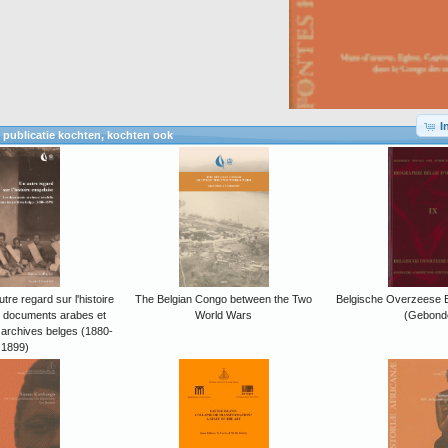
I
 publicatie kochten, kochten ook
tre regard sur l'histoire
The Belgian Congo between the Two
Belgische Overzeese B
s documents arabes et
World Wars
(Gebond
 archives belges (1880-
1899)