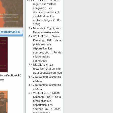
23 x
LUFFIN X. : Un autre
regard sur l'histoire
congolaise. Les
documents arabes et
swahilis dans les
archives belges (1880-
1899)
2 x
Minerals in Egypt, from
n winkelmandje
Naqada to Alexandria
8 x
VELLUT J.-L. : Simon
Kimbangu. 1921 : de la
prédication à la
déportation. Les
sources. Vol. II : Fonds
missionnaires
catholiques
7 x
NICOLAI, H.: La
répartition et la densité
de la population au Kivu
iografie: Boek IX
6 x
Jaargang 65 aflevering
en)
2 (2019)
8 x
Jaargang 63 aflevering
1 (2017)
5 x
VELLUT J.-L. : Simon
Kimbangu. 1921 : de la
prédication à la
déportation. Les
sources. Vol. I : Fonds