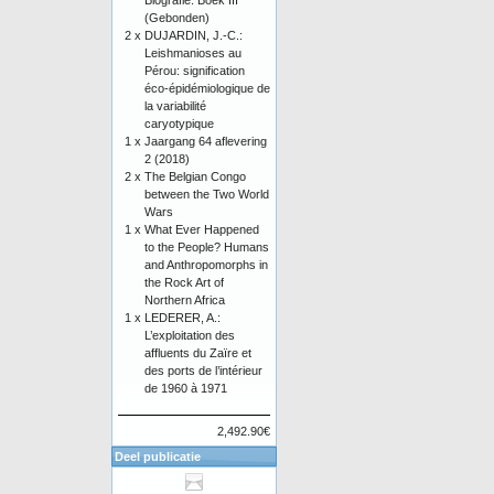
Biografie: Boek III
(Gebonden)
2 x
DUJARDIN, J.-C.:
Leishmanioses au
Pérou: signification
éco-épidémiologique de
la variabilité
caryotypique
1 x
Jaargang 64 aflevering
2 (2018)
2 x
The Belgian Congo
between the Two World
Wars
1 x
What Ever Happened
to the People? Humans
and Anthropomorphs in
the Rock Art of
Northern Africa
1 x
LEDERER, A.:
L’exploitation des
affluents du Zaïre et
des ports de l’intérieur
de 1960 à 1971
2,492.90€
Deel publicatie