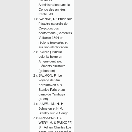
Capital et
Administration dans le
Congo des années
trente. Vol.II
1 x
SWINNE, D.: Etude sur
l’histoire naturelle de
Cryptococcus
neoformans (Sanfelice)
Vuillemin 1894 en
régions tropicales et
sur son identification
2 x
L’Ordre juridique
colonial belge en
Afrique centrale.
Eléments d’histoire
(gebonden)
2 x
SALMON, P.: Le
voyage de Van
Kerckhoven aux
Stanley Falls et au
camp de Yambuya
(1888)
1 x
LUWEL, M.: H.-H.
Johnston et H.M.
Stanley sur le Congo
2 x
JANSSENS, P.G.,
WERY, M. & PASKOFF,
S. : Adrien Charles Loir