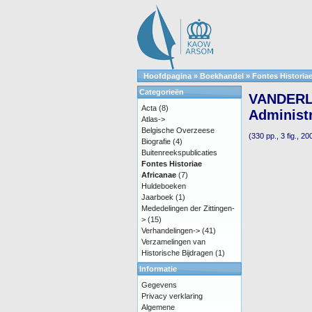
Hoofdpagina
»
Boekhandel
»
Fontes Historia
Categorieën
VANDERLIN
Acta
(8)
Administr
Atlas->
Belgische Overzeese
(330 pp., 3 fig., 20
Biografie
(4)
Buitenreekspublicaties
Fontes Historiae
Africanae
(7)
Huldeboeken
Jaarboek
(1)
Mededelingen der Zittingen-
>
(15)
Verhandelingen->
(41)
Verzamelingen van
Historische Bijdragen
(1)
Informatie
Gegevens
Privacy verklaring
Algemene