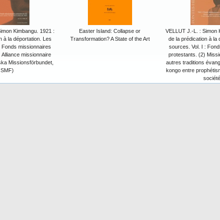
Simon Kimbangu. 1921 :
Easter Island: Collapse or
VELLUT J.-L. : Simon 
n à la déportation. Les
Transformation? A State of the Art
de la prédication à la
 : Fonds missionnaires
sources. Vol. I : Fon
) Alliance missionnaire
protestants. (2) Missi
ka Missionsförbundet,
autres traditions évan
SMF)
kongo entre prophétism
société