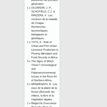
pasteurien de première
génération
1 x
DUJARDIN, J.-P.,
SCHOFIELD, C.J. &
PANZERA, F.: Les
vecteurs de la maladie
de Chagas.
Recherches
taxonomiques,
biologiques et
génétiques
1 x
THYS, E.: Role of
Urban and Peri-Urban
Livestock Production in
Poverty Alleviation and
Food Security in Africa
3 x
The Signs of Which
Times? Chronological
and
Palaeoenvironmental
Issues in the Rock Art
of Northern Africa
2 x
MPAWENAYO, B.: Les
eaux de la plaine de la
Rusizi (Burundi): les
milieux, la flore et la
végétation algales
1 x
Belgische Overzeese