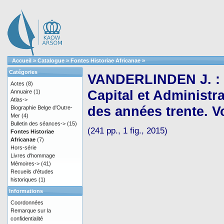
Accueil
»
Catalogue
»
Fontes Historiae Africanae
»
Catégories
VANDERLINDEN J. : M
Actes
(8)
Capital et Administr
Annuaire
(1)
Atlas->
des années trente. Vo
Biographie Belge d'Outre-
Mer
(4)
Bulletin des séances->
(15)
(241 pp., 1 fig., 2015)
Fontes Historiae
Africanae
(7)
Hors-série
Livres d'hommage
Mémoires->
(41)
Recueils d'études
historiques
(1)
Informations
Coordonnées
Remarque sur la
confidentialité