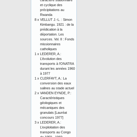
caractère stationnaire
et cyclique des
précipitations au
Rwanda
8 x
VELLUT J.-L. : Simon
Kimbangu. 1921 : de la
prédication à la
déportation. Les
sources. Vol. II : Fonds
missionnaires
catholiques
1 x
LEDERER, A.:
L’évolution des
transports à l’ONATRA
durant les années 1960
à 1977
1 x
CLERFAYT, A.: La
conversion des eaux
salines au stade actuel
2 x
VANDEN EYNDE, P.:
Caractéristiques
géologiques et
mécaniques des
granulats [Lauréat
concours 1977]
3 x
LEDERER, A.:
L’exploitation des
transports au Congo