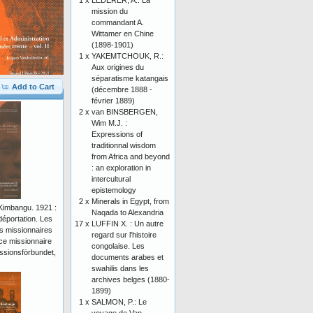
1 x
LEDERER, A.: La
mission du
commandant A.
Wittamer en Chine
(1898-1901)
1 x
YAKEMTCHOUK, R.:
Aux origines du
séparatisme katangais
Add to Cart
(décembre 1888 -
février 1889)
2 x
van BINSBERGEN,
Wim M.J. :
Expressions of
traditionnal wisdom
from Africa and beyond
: an exploration in
intercultural
epistemology
2 x
Minerals in Egypt, from
Kimbangu. 1921 :
Naqada to Alexandria
 déportation. Les
17 x
LUFFIN X. : Un autre
ds missionnaires
regard sur l'histoire
nce missionnaire
congolaise. Les
ssionsförbundet,
documents arabes et
swahilis dans les
archives belges (1880-
1899)
1 x
SALMON, P.: Le