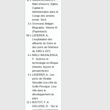
11 x
VANDERLINDEN J. :
Main-d'oeuvre, Eglise,
Capital et
Administration dans le
Congo des années
trente. Vol.II
3 x
Overseas Belgian
Biography: Volume III
(Paperback)
99 x
LEDERER, A.:
L’exploitation des
affluents du Zaïre et
des ports de l’intérieur
de 1960 à 1971
4 x
MALU WA KALENGA,
F.: Science et
technologie en Afrique
(histoire, leçons et
perspectives)
4 x
LEDERER, A.: Les
ports de l’Arabie
Séoudite à la côte du
Golfe Persique. Leur
rôle dans le
développement du
pays
11 x
BULTOT, F. &
GELLENS, D. : Sur le