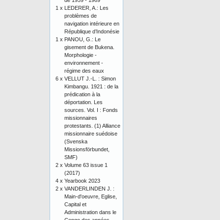
de 1959 - 1969
1 x
LEDERER, A.: Les
problèmes de
navigation intérieure en
République d’Indonésie
1 x
PANOU, G.: Le
gisement de Bukena.
Morphologie -
environnement -
régime des eaux
6 x
VELLUT J.-L. : Simon
Kimbangu. 1921 : de la
prédication à la
déportation. Les
sources. Vol. I : Fonds
missionnaires
protestants. (1) Alliance
missionnaire suédoise
(Svenska
Missionsförbundet,
SMF)
2 x
Volume 63 issue 1
(2017)
4 x
Yearbook 2023
2 x
VANDERLINDEN J. :
Main-d'oeuvre, Eglise,
Capital et
Administration dans le