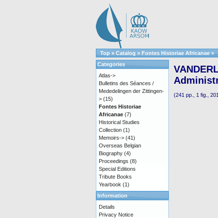
Top
»
Catalog
»
Fontes Historiae Africanae
»
Categories
VANDERLIN
Atlas->
Administr
Bulletins des Séances /
Mededelingen der Zittingen-
(241 pp., 1 fig., 20
>
(15)
Fontes Historiae
Africanae
(7)
Historical Studies
Collection
(1)
Memoirs->
(41)
Overseas Belgian
Biography
(4)
Proceedings
(8)
Special Editions
Tribute Books
Yearbook
(1)
Information
Details
Privacy Notice