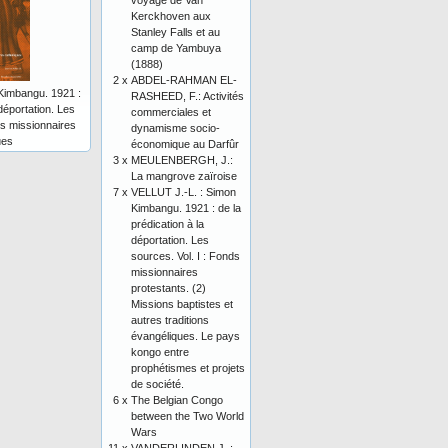
voyage de Van
Kerckhoven aux
Stanley Falls et au
camp de Yambuya
(1888)
2 x
ABDEL-RAHMAN EL-
Kimbangu. 1921 :
RASHEED, F.: Activités
 déportation. Les
commerciales et
ds missionnaires
dynamisme socio-
ues
économique au Darfûr
3 x
MEULENBERGH, J.:
La mangrove zaïroise
7 x
VELLUT J.-L. : Simon
Kimbangu. 1921 : de la
prédication à la
déportation. Les
sources. Vol. I : Fonds
missionnaires
protestants. (2)
Missions baptistes et
autres traditions
évangéliques. Le pays
kongo entre
prophétismes et projets
de société.
6 x
The Belgian Congo
between the Two World
Wars