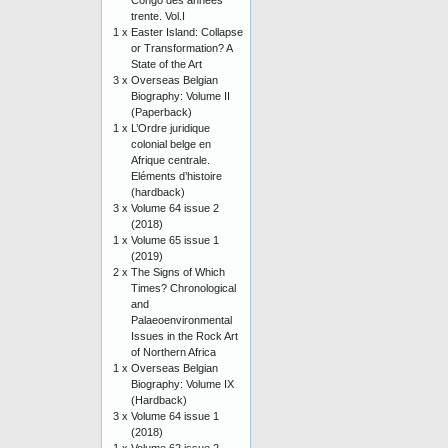
Congo des années
trente. Vol.I
1 x
Easter Island: Collapse
or Transformation? A
State of the Art
3 x
Overseas Belgian
Biography: Volume II
(Paperback)
1 x
L’Ordre juridique
colonial belge en
Afrique centrale.
Eléments d’histoire
(hardback)
3 x
Volume 64 issue 2
(2018)
1 x
Volume 65 issue 1
(2019)
2 x
The Signs of Which
Times? Chronological
and
Palaeoenvironmental
Issues in the Rock Art
of Northern Africa
1 x
Overseas Belgian
Biography: Volume IX
(Hardback)
3 x
Volume 64 issue 1
(2018)