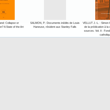
land: Collapse or
SALMON, P.: Documents inédits de Louis
VELLUT J.-L. : Simon 
n? A State of the Art
Haneuse, résident aux Stanley Falls
de la prédication à la
sources. Vol. II : Fon
catholiq