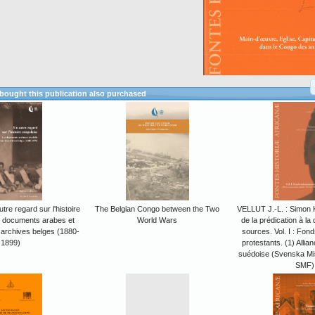
ought this publication also purchased
tre regard sur l'histoire
The Belgian Congo between the Two
VELLUT J.-L. : Simon 
s documents arabes et
World Wars
de la prédication à la
 archives belges (1880-
sources. Vol. I : Fon
1899)
protestants. (1) Allia
suédoise (Svenska Mi
SMF)