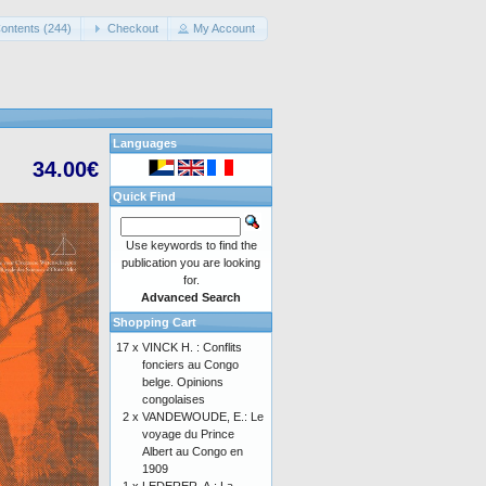
ontents (244)
Checkout
My Account
Languages
34.00€
Quick Find
Use keywords to find the
publication you are looking
for.
Advanced Search
Shopping Cart
17 x
VINCK H. : Conflits
fonciers au Congo
belge. Opinions
congolaises
2 x
VANDEWOUDE, E.: Le
voyage du Prince
Albert au Congo en
1909