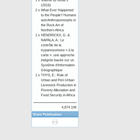
1 x
Volume 62 issue 2
(2016)
2 x
What Ever Happened
to the People? Humans
and Anthropomorphs in
the Rock Art of
Northern Africa
1 x
HENDRICKX, G. &
NAPALA, A.: Le
contrôle de la
trypanosomose « à la
carte »: une approche
intégrée basée sur un
Système d’Information
Géographique
1 x
THYS, E.: Role of
Urban and Peri-Urban
Livestock Production in
Poverty Alleviation and
Food Security in Africa
4,874.10€
Share Publication