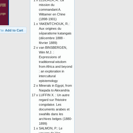
1 x
LEDERER, A.: La
mission du
commandant A.
Wittamer en Chine
(1898-1901)
1 x
YAKEMTCHOUK, R.:
Aux origines du
Add to Cart
séparatisme katangais
(décembre 1888 -
février 1889)
2 x
van BINSBERGEN,
Wim M.J. :
Expressions of
traditionnal wisdom
from Africa and beyond
: an exploration in
intercultural
epistemology
2 x
Minerals in Egypt, from
Naqada to Alexandria
17 x
LUFFIN X. : Un autre
regard sur l'histoire
congolaise. Les
documents arabes et
swahilis dans les
archives belges (1880-
1899)
1 x
SALMON, P.: Le