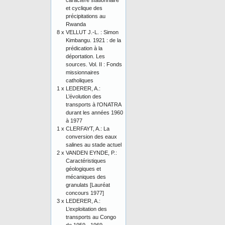
caractère stationnaire
et cyclique des
précipitations au
Rwanda
8 x
VELLUT J.-L. : Simon
Kimbangu. 1921 : de la
prédication à la
déportation. Les
sources. Vol. II : Fonds
missionnaires
catholiques
1 x
LEDERER, A.:
L’évolution des
transports à l’ONATRA
durant les années 1960
à 1977
1 x
CLERFAYT, A.: La
conversion des eaux
salines au stade actuel
2 x
VANDEN EYNDE, P.:
Caractéristiques
géologiques et
mécaniques des
granulats [Lauréat
concours 1977]
3 x
LEDERER, A.:
L’exploitation des
transports au Congo