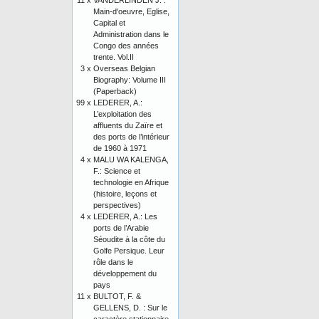
11 x
VANDERLINDEN J. :
Main-d'oeuvre, Eglise,
Capital et
Administration dans le
Congo des années
trente. Vol.II
3 x
Overseas Belgian
Biography: Volume III
(Paperback)
99 x
LEDERER, A.:
L’exploitation des
affluents du Zaïre et
des ports de l’intérieur
de 1960 à 1971
4 x
MALU WA KALENGA,
F.: Science et
technologie en Afrique
(histoire, leçons et
perspectives)
4 x
LEDERER, A.: Les
ports de l’Arabie
Séoudite à la côte du
Golfe Persique. Leur
rôle dans le
développement du
pays
11 x
BULTOT, F. &
GELLENS, D. : Sur le