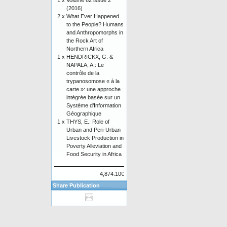
1 x
Volume 62 issue 2
(2016)
2 x
What Ever Happened
to the People? Humans
and Anthropomorphs in
the Rock Art of
Northern Africa
1 x
HENDRICKX, G. &
NAPALA, A.: Le
contrôle de la
trypanosomose « à la
carte »: une approche
intégrée basée sur un
Système d’Information
Géographique
1 x
THYS, E.: Role of
Urban and Peri-Urban
Livestock Production in
Poverty Alleviation and
Food Security in Africa
4,874.10€
Share Publication