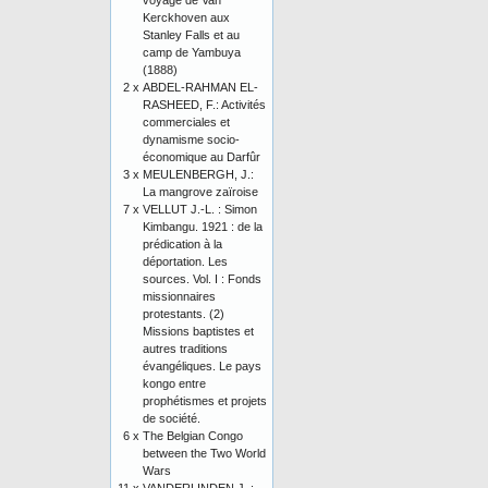
voyage de Van
Kerckhoven aux
Stanley Falls et au
camp de Yambuya
(1888)
2 x
ABDEL-RAHMAN EL-
RASHEED, F.: Activités
commerciales et
dynamisme socio-
économique au Darfûr
3 x
MEULENBERGH, J.:
La mangrove zaïroise
7 x
VELLUT J.-L. : Simon
Kimbangu. 1921 : de la
prédication à la
déportation. Les
sources. Vol. I : Fonds
missionnaires
protestants. (2)
Missions baptistes et
autres traditions
évangéliques. Le pays
kongo entre
prophétismes et projets
de société.
6 x
The Belgian Congo
between the Two World
Wars