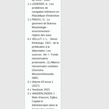
de 1959 - 1969
1 x
LEDERER, A.: Les
problèmes de
navigation intérieure en
République d’Indonésie
1 x
PANOU, G.: Le
gisement de Bukena.
Morphologie -
environnement -
régime des eaux
6 x
VELLUT J.-L. : Simon
Kimbangu. 1921 : de la
prédication à la
déportation. Les
sources. Vol. I : Fonds
missionnaires
protestants. (1) Alliance
missionnaire suédoise
(Svenska
Missionsförbundet,
SMF)
2 x
Volume 63 issue 1
(2017)
4 x
Yearbook 2023
2 x
VANDERLINDEN J. :
Main-d'oeuvre, Eglise,
Capital et
Administration dans le