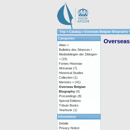
Top
»
Catalog
»
Overseas Belgian Biography
Categories
Overseas 
Atlas->
Bulletins des Séances /
Mededelingen der Zittingen-
>
(15)
Fontes Historiae
Africanae
(7)
Historical Studies
Collection
(1)
Memoirs->
(41)
Overseas Belgian
Biography
(4)
Proceedings
(8)
Special Editions
Tribute Books
Yearbook
(1)
Information
Details
Privacy Notice