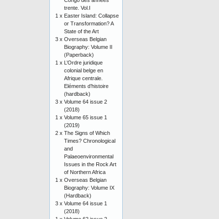
Congo des années
trente. Vol.I
1 x
Easter Island: Collapse
or Transformation? A
State of the Art
3 x
Overseas Belgian
Biography: Volume II
(Paperback)
1 x
L’Ordre juridique
colonial belge en
Afrique centrale.
Eléments d’histoire
(hardback)
3 x
Volume 64 issue 2
(2018)
1 x
Volume 65 issue 1
(2019)
2 x
The Signs of Which
Times? Chronological
and
Palaeoenvironmental
Issues in the Rock Art
of Northern Africa
1 x
Overseas Belgian
Biography: Volume IX
(Hardback)
3 x
Volume 64 issue 1
(2018)