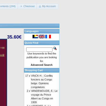
ontents (244)
Checkout
My Account
Languages
35.60€
Quick Find
Use keywords to find the
publication you are looking
for.
Advanced Search
Shopping Cart
17 x
VINCK H. : Conflits
fonciers au Congo
belge. Opinions
congolaises
2 x
VANDEWOUDE, E.: Le
voyage du Prince
Albert au Congo en
1909