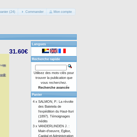
panier (24)
Commander
Mon compte
Langues
31.60€
Recherche rapide
Utilisez des mots-clés pour
trouver la publication que
vous recherchez.
Recherche avancée
Panier
4 x
SALMON, P.: La révolte
des Batetela de
l’expédition du Haut-Ituri
(1897). Témoignages
inédits
3 x
VANDERLINDEN J. :
Main-d'oeuvre, Eglise,
Capital et Administration