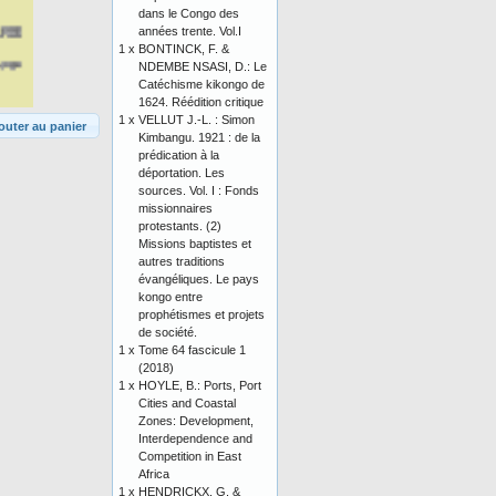
dans le Congo des
années trente. Vol.I
1 x
BONTINCK, F. &
NDEMBE NSASI, D.: Le
Catéchisme kikongo de
1624. Réédition critique
1 x
VELLUT J.-L. : Simon
outer au panier
Kimbangu. 1921 : de la
prédication à la
déportation. Les
sources. Vol. I : Fonds
missionnaires
protestants. (2)
Missions baptistes et
autres traditions
évangéliques. Le pays
kongo entre
prophétismes et projets
de société.
1 x
Tome 64 fascicule 1
(2018)
1 x
HOYLE, B.: Ports, Port
Cities and Coastal
Zones: Development,
Interdependence and
Competition in East
Africa
1 x
HENDRICKX, G. &