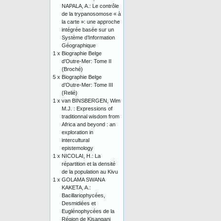
NAPALA, A.: Le contrôle
de la trypanosomose « à
la carte »: une approche
intégrée basée sur un
Système d’Information
Géographique
1 x
Biographie Belge
d’Outre-Mer: Tome II
(Broché)
5 x
Biographie Belge
d’Outre-Mer: Tome III
(Relié)
1 x
van BINSBERGEN, Wim
M.J. : Expressions of
traditionnal wisdom from
Africa and beyond : an
exploration in
intercultural
epistemology
1 x
NICOLAI, H.: La
répartition et la densité
de la population au Kivu
1 x
GOLAMA SWANA
KAKETA, A.:
Bacillariophycées,
Desmidiées et
Euglénophycées de la
Région de Kisangani