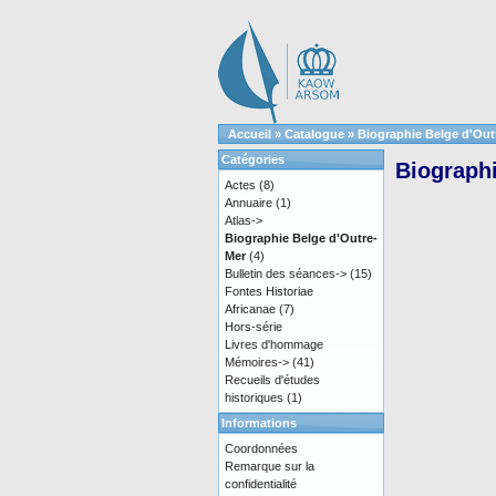
Accueil
»
Catalogue
»
Biographie Belge d'Out
Catégories
Biographi
Actes
(8)
Annuaire
(1)
Atlas->
Biographie Belge d'Outre-
Mer
(4)
Bulletin des séances->
(15)
Fontes Historiae
Africanae
(7)
Hors-série
Livres d'hommage
Mémoires->
(41)
Recueils d'études
historiques
(1)
Informations
Coordonnées
Remarque sur la
confidentialité