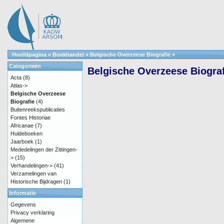
Hoofdpagina
»
Boekhandel
»
Belgische Overzeese Biografie
»
Categorieën
Belgische Overzeese Biografi
Acta
(8)
Atlas->
Belgische Overzeese
Biografie
(4)
Buitenreekspublicaties
Fontes Historiae
Africanae
(7)
Huldeboeken
Jaarboek
(1)
Mededelingen der Zittingen-
>
(15)
Verhandelingen->
(41)
Verzamelingen van
Historische Bijdragen
(1)
Informatie
Gegevens
Privacy verklaring
Algemene