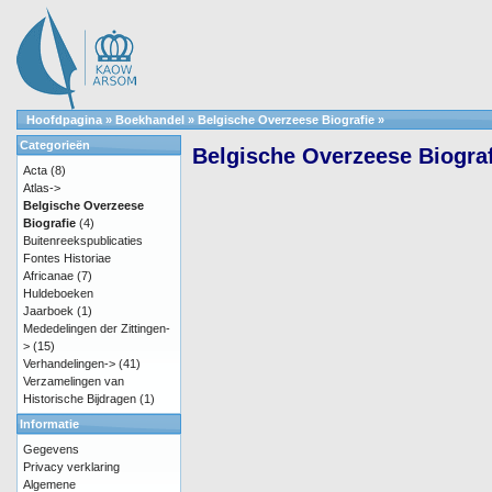
Hoofdpagina
»
Boekhandel
»
Belgische Overzeese Biografie
»
Categorieën
Belgische Overzeese Biogra
Acta
(8)
Atlas->
Belgische Overzeese
Biografie
(4)
Buitenreekspublicaties
Fontes Historiae
Africanae
(7)
Huldeboeken
Jaarboek
(1)
Mededelingen der Zittingen-
>
(15)
Verhandelingen->
(41)
Verzamelingen van
Historische Bijdragen
(1)
Informatie
Gegevens
Privacy verklaring
Algemene