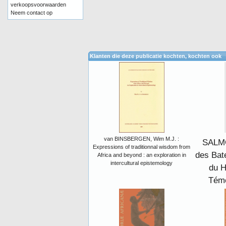
verkoopsvoorwaarden
Neem contact op
Klanten die deze publicatie kochten, kochten ook
van BINSBERGEN, Wim M.J. :
SALMO
Expressions of traditionnal wisdom from
des Bate
Africa and beyond : an exploration in
intercultural epistemology
du H
Témo