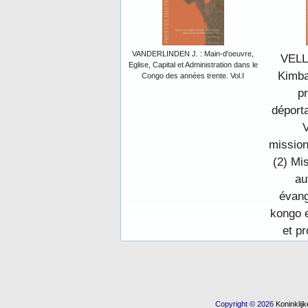
VANDERLINDEN J. : Main-d'oeuvre,
VELL
Eglise, Capital et Administration dans le
Kimba
Congo des années trente. Vol.I
pr
déporta
V
mission
(2) Mi
au
évang
kongo 
et pr
Copyright © 2026
Koninkli