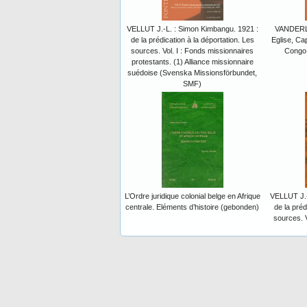
VELLUT J.-L. : Simon Kimbangu. 1921 :
VANDERLI
de la prédication à la déportation. Les
Eglise, Cap
sources. Vol. I : Fonds missionnaires
Congo 
protestants. (1) Alliance missionnaire
suédoise (Svenska Missionsförbundet,
SMF)
L’Ordre juridique colonial belge en Afrique
VELLUT J.-
centrale. Eléments d’histoire (gebonden)
de la préd
sources. V