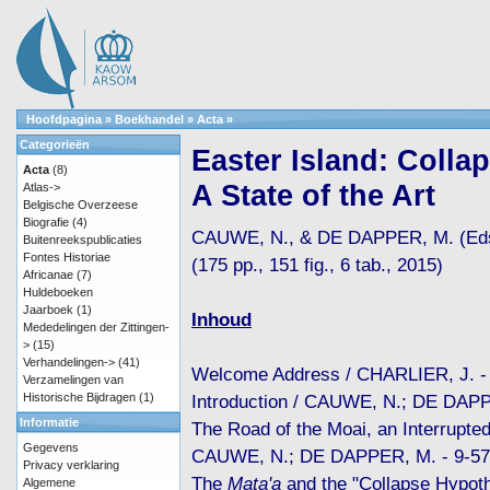
Hoofdpagina
»
Boekhandel
»
Acta
»
Categorieën
Easter Island: Colla
Acta
(8)
A State of the Art
Atlas->
Belgische Overzeese
Biografie
(4)
CAUWE, N., & DE DAPPER, M. (Ed
Buitenreekspublicaties
Fontes Historiae
(175 pp., 151 fig., 6 tab., 2015)
Africanae
(7)
Huldeboeken
Jaarboek
(1)
Inhoud
Mededelingen der Zittingen-
>
(15)
Verhandelingen->
(41)
Welcome Address / CHARLIER, J. -
Verzamelingen van
Historische Bijdragen
(1)
Introduction / CAUWE, N.; DE DAPP
Informatie
The Road of the Moai, an Interrupted
Gegevens
CAUWE, N.; DE DAPPER, M. - 9-57
Privacy verklaring
The
Mata'a
and the "Collapse Hypoth
Algemene