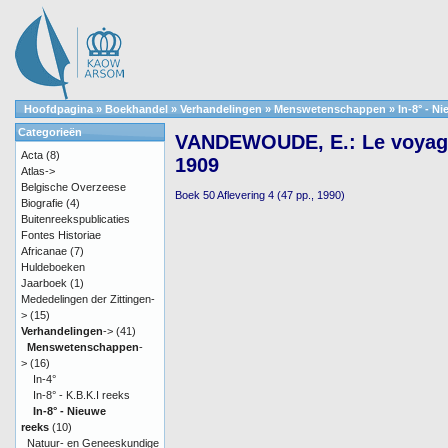
Hoofdpagina
»
Boekhandel
»
Verhandelingen
»
Menswetenschappen
»
In-8° - N
Categorieën
VANDEWOUDE, E.: Le voyage
Acta
(8)
1909
Atlas->
Belgische Overzeese
Boek 50 Aflevering 4 (47 pp., 1990)
Biografie
(4)
Buitenreekspublicaties
Fontes Historiae
Africanae
(7)
Huldeboeken
Jaarboek
(1)
Mededelingen der Zittingen-
>
(15)
Verhandelingen
->
(41)
Menswetenschappen
-
>
(16)
In-4°
In-8° - K.B.K.I reeks
In-8° - Nieuwe
reeks
(10)
Natuur- en Geneeskundige