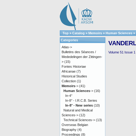
Top
»
Catalog
»
Memoirs
»
Human Sciences
»
Categories
VANDERLI
Atlas->
Bulletins des Séances /
Volume 51 Issue 1 
Mededelingen der Zittingen-
>
(15)
Fontes Historiae
Africanae
(7)
Historical Studies
Collection
(1)
Memoirs
->
(41)
Human Sciences
->
(16)
In-4°
In-8° - I.R.C.B. Series
In-8° - New series
(10)
Natural and Medical
Sciences->
(12)
Technical Sciences->
(13)
Overseas Belgian
Biography
(4)
Proceedings
(8)