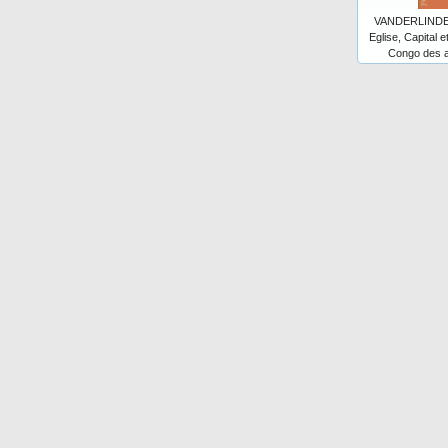
VANDERLINDEN 
Eglise, Capital e
Congo des an