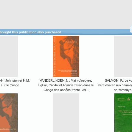
ought this publication also purchased
-H. Johnston et H.M.
VANDERLINDEN J. : Main-d'oeuvre,
SALMON, P.: Le v
 sur le Congo
Eglise, Capital et Administration dans le
Kerckhoven aux Stanley
Congo des années trente. Vol.II
de Yambuya 