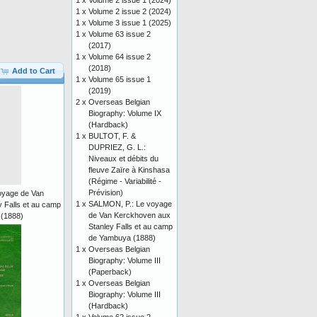
1 x
Volume 2 issue 1 (2024)
1 x
Volume 2 issue 2 (2024)
1 x
Volume 3 issue 1 (2025)
1 x
Volume 63 issue 2
(2017)
1 x
Volume 64 issue 2
(2018)
Add to Cart
1 x
Volume 65 issue 1
(2019)
2 x
Overseas Belgian
Biography: Volume IX
(Hardback)
1 x
BULTOT, F. &
DUPRIEZ, G. L.:
Niveaux et débits du
fleuve Zaïre à Kinshasa
(Régime - Variabilité -
Prévision)
oyage de Van
1 x
SALMON, P.: Le voyage
 Falls et au camp
de Van Kerckhoven aux
(1888)
Stanley Falls et au camp
de Yambuya (1888)
1 x
Overseas Belgian
Biography: Volume III
(Paperback)
1 x
Overseas Belgian
Biography: Volume III
(Hardback)