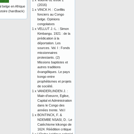
1 x
Volume 62 issue 2
(2016)
al belge en Afrique
1 x
VINCK H. : Conflits
stoire (hardback)
fonciers au Congo
belge. Opinions
congolaises
1 x
VELLUT J.-L. : Simon
Kimbangu. 1921 : de la
prédication à la
déportation. Les
sources. Vol. I : Fonds
missionnaires
protestants. (2)
Missions baptistes et
autres traditions
évangéliques. Le pays
kongo entre
prophétismes et projets
de société.
1 x
VANDERLINDEN J. :
Main-d'oeuvre, Eglise,
Capital et Administration
dans le Congo des
années trente. Vol.I
1 x
BONTINCK, F. &
NDEMBE NSASI, D.: Le
Catéchisme kikongo de
1624. Réédition critique