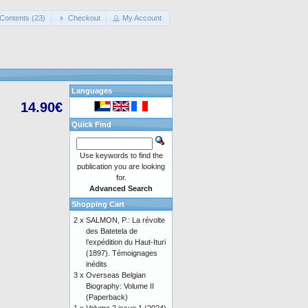
Contents (23)
Checkout
My Account
Languages
14.90€
Quick Find
Use keywords to find the
publication you are looking
for.
Advanced Search
Shopping Cart
2 x
SALMON, P.: La révolte
des Batetela de
l’expédition du Haut-Ituri
(1897). Témoignages
inédits
3 x
Overseas Belgian
Biography: Volume II
(Paperback)