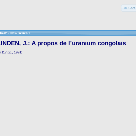
Cart 
In-8° - New series
»
NDEN, J.: A propos de l’uranium congolais
(117 pp., 1991)