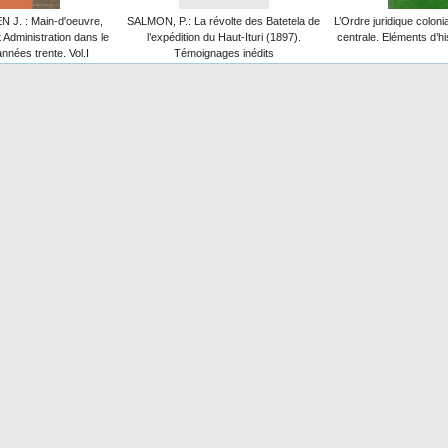
J. : Main-d'oeuvre,
SALMON, P.: La révolte des Batetela de
L’Ordre juridique coloni
t Administration dans le
l’expédition du Haut-Ituri (1897).
centrale. Eléments d’hi
nées trente. Vol.I
Témoignages inédits