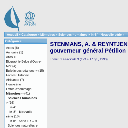
Accueil
»
Catalogue
»
Mémoires
»
Sciences humaines
»
In-8° - Nouvelle série
»
Catégories
STENMANS, A. & REYNTJENS, 
Actes
(8)
gouverneur général Pétillon
Annuaire
(1)
Atlas->
Tome 51 Fascicule 3 (123 + 17 pp., 1993)
Biographie Belge d'Outre-
Mer
(4)
Bulletin des séances->
(15)
Fontes Historiae
Africanae
(7)
Hors-série
Livres d'hommage
Mémoires
->
(41)
Sciences humaines
-
>
(16)
In-4°
In-8° - Nouvelle
série
(10)
In-8° - Série I.R.C.B
Sciences naturelles et