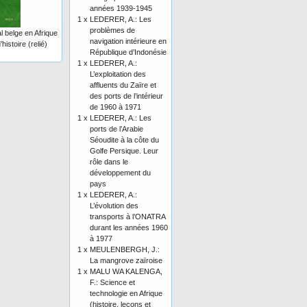
années 1939-1945
1 x
LEDERER, A.: Les
problèmes de
al belge en Afrique
navigation intérieure en
histoire (relié)
République d’Indonésie
1 x
LEDERER, A.:
L’exploitation des
affluents du Zaïre et
des ports de l’intérieur
de 1960 à 1971
1 x
LEDERER, A.: Les
ports de l’Arabie
Séoudite à la côte du
Golfe Persique. Leur
rôle dans le
développement du
pays
1 x
LEDERER, A.:
L’évolution des
transports à l’ONATRA
durant les années 1960
à 1977
1 x
MEULENBERGH, J.:
La mangrove zaïroise
1 x
MALU WA KALENGA,
F.: Science et
technologie en Afrique
(histoire, leçons et