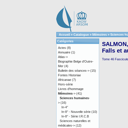
Accueil
»
Catalogue
»
Mémoires
»
Sciences h
Catégories
SALMON, 
Actes
(8)
Falls et 
Annuaire
(1)
Atlas->
Tome 46 Fascicule 
Biographie Belge d'Outre-
Mer
(4)
Bulletin des séances->
(15)
Fontes Historiae
Africanae
(7)
Hors-série
Livres d'hommage
Mémoires
->
(41)
Sciences humaines
-
>
(16)
In-4°
In-8° - Nouvelle série
(10)
In-8° - Série I.R.C.B
Sciences naturelles et
médicales->
(12)