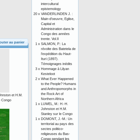
intercultural
epistemology
20 x
VANDERLINDEN J. :
Main-d'oeuvre, Eglise,
Capital et
Administration dans le
Congo des années
trente. Vol.II
outer au panier
1 x
SALMON, P.: La
révolte des Batetela de
l’expédition du Haut-
Ituri (1897).
Témoignages inédits
3 x
Hommage à Lilyan
Kesteloot
2 x
What Ever Happened
to the People? Humans
and Anthropomorphs in
the Rock Art of
hnston et H.M.
Northern Africa
le Congo
1 x
LUWEL, M.: H.-H.
Johnston et H.M.
Stanley sur le Congo
1 x
DOMONT, J.-M.: Un
territorial au pays des
sectes politico-
religieuses du Bas-
Congo pendant les