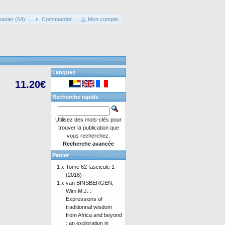
panier (64)
Commander
Mon compte
Langues
11.20€
Recherche rapide
Utilisez des mots-clés pour
trouver la publication que
vous recherchez.
Recherche avancée
Panier
1 x
Tome 62 fascicule 1
(2016)
1 x
van BINSBERGEN,
Wim M.J. :
Expressions of
traditionnal wisdom
from Africa and beyond
: an exploration in