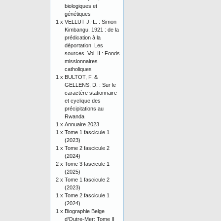
biologiques et
génétiques
1 x
VELLUT J.-L. : Simon
Kimbangu. 1921 : de la
prédication à la
déportation. Les
sources. Vol. II : Fonds
missionnaires
catholiques
1 x
BULTOT, F. &
GELLENS, D. : Sur le
caractère stationnaire
et cyclique des
précipitations au
Rwanda
1 x
Annuaire 2023
1 x
Tome 1 fascicule 1
(2023)
1 x
Tome 2 fascicule 2
(2024)
2 x
Tome 3 fascicule 1
(2025)
2 x
Tome 1 fascicule 2
(2023)
1 x
Tome 2 fascicule 1
(2024)
1 x
Biographie Belge
d’Outre-Mer: Tome II