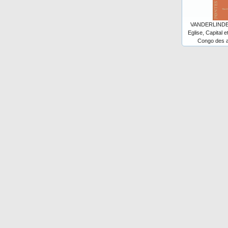
VANDERLINDEN 
Eglise, Capital e
Congo des an