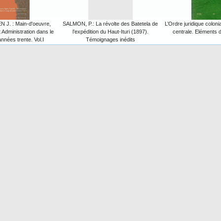
J. : Main-d'oeuvre,
SALMON, P.: La révolte des Batetela de
L’Ordre juridique coloni
t Administration dans le
l’expédition du Haut-Ituri (1897).
centrale. Eléments d’
nées trente. Vol.I
Témoignages inédits