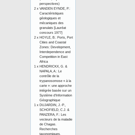
perspectives)
2 x
VANDEN EYNDE, P.:
Caractéristiques
géologiques et
mécaniques des
granulats [Lauréat
concours 1977]
2 x
HOYLE, B.: Ports, Port
Cities and Coastal
Zones: Development,
Interdependence and
Competition in East
Africa
1 x
HENDRICKX, G. &
NAPALA, A.: Le
contrôle de la
trypanosomose « à la
carte »: une approche
intégrée basée sur un
Système d’Information
Géographique
1 x
DUJARDIN, J.-P.,
SCHOFIELD, C.J. &
PANZERA, F.: Les
vecteurs de la maladie
de Chagas.
Recherches
taxonomiques,