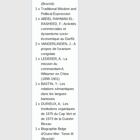
(Broché)
1 x
Traditional Wisdom and
Political Expression
1 x
ABDEL-RAHMAN EL-
RASHEED, F.: Activités
commerciales et
dynamisme socio-
économique au Darfûr
2 x
VANDERLINDEN, J.: A
propos de l’uranium
congolais
1 x
LEDERER, A.: La
mission du
commandant A.
Wittamer en Chine
(1898-1901)
1 x
BASTIN, Y.: Les
relations sémantiques
dans les langues
bantoues
1 x
DURIEUX, A.: Les
Institutions organiques
de 1975 du Cap Vert et
de 1973 de la Guinée-
Bissau
1 x
Biographie Belge
d’Outre-Mer: Tome III
(Broché)