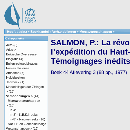
Hoofdpagina
»
Boekhandel
»
Verhandelingen
»
Menswetenschappen
»
Categorieën
SALMON, P.: La révol
Acta
(8)
l’expédition du Haut-I
Atlas->
Belgische Overzeese
Témoignages inédit
Biografie
(4)
Buitenreekspublicaties
Fontes Historiae
Boek 44 Aflevering 3 (88 pp., 1977)
Africanae
(7)
Huldeboeken
Jaarboek
(1)
Mededelingen der Zittingen-
>
(15)
Verhandelingen
->
(41)
Menswetenschappen
-
>
(16)
In-4°
In-8° - K.B.K.I reeks
In-8° - Nieuwe reeks
(10)
Natuur- en Geneeskundige
Wetenschappen->
(12)