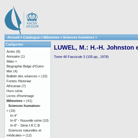
Accueil
»
Catalogue
»
Mémoires
»
Sciences humaines
»
Catégories
LUWEL, M.: H.-H. Johnston e
Actes
(8)
Annuaire
(1)
Tome 46 Fascicule 3 (105 pp., 1978)
Atlas->
Biographie Belge d'Outre-
Mer
(4)
Bulletin des séances->
(15)
Fontes Historiae
Africanae
(7)
Hors-série
Livres d'hommage
Mémoires
->
(41)
Sciences humaines
-
>
(16)
In-4°
In-8° - Nouvelle série
(10)
In-8° - Série I.R.C.B
Sciences naturelles et
médicales->
(12)