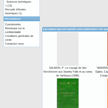
Sciences techniques-
>
(13)
Recueils d'études
historiques
(1)
Informations
Coordonnées
Remarque sur la
Les clients qui ont acheté cette publication ont au
confidentialité
Conditions générales de
vente
Contactez-nous
SALMON, P.: Le voyage de Van
VANDERLI
Kerckhoven aux Stanley Falls et au camp
Eglise, Cap
de Yambuya (1888)
Congo 