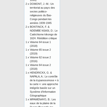
1899)
2 x
DOMONT, J.-M.: Un
territorial au pays des
sectes politico-
religieuses du Bas-
Congo pendant les
années 1939-1945
2 x
BONTINCK, F. &
NDEMBE NSASI, D.: Le
Catéchisme kikongo de
1624. Réédition critique
1 x
Volume 64 issue 1
(2018)
1 x
Volume 65 issue 2
(2019)
1 x
Volume 62 issue 2
(2016)
1 x
Volume 64 issue 2
(2018)
1 x
HENDRICKX, G. &
NAPALA, A.: Le contrôle
de la trypanosomose « à
la carte »: une approche
intégrée basée sur un
Système d’Information
Géographique
1 x
MPAWENAYO, B.: Les
eaux de la plaine de la