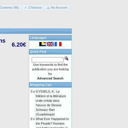
Contents (96)
Checkout
My Account
Languages
ans
6.20€
Quick Find
Use keywords to find the
publication you are looking
for.
Advanced Search
Shopping Cart
3 x
GYSSELS, K.: Le
folklore et la littérature
orale créole dans
l’œuvre de Simone
Schwarz-Bart
(Guadeloupe)
9 x
What Ever Happened to
the People? Humans