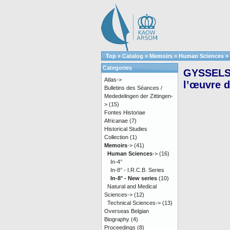
Top
»
Catalog
»
Memoirs
»
Human Sciences
»
Categories
GYSSELS, 
Atlas->
l’œuvre 
Bulletins des Séances /
Mededelingen der Zittingen-
>
(15)
Fontes Historiae
Africanae
(7)
Historical Studies
Collection
(1)
Memoirs
->
(41)
Human Sciences
->
(16)
In-4°
In-8° - I.R.C.B. Series
In-8° - New series
(10)
Natural and Medical
Sciences->
(12)
Technical Sciences->
(13)
Overseas Belgian
Biography
(4)
Proceedings
(8)