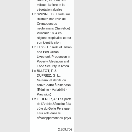
Rusizi (Burundi): les
milieux, la flore et la
végétation algales
1 x
SWINNE, D.: Etude sur
l’histoire naturelle de
Cryptococcus
neoformans (Sanfelice)
Vuillemin 1894 en
régions tropicales et sur
son identification
1 x
THYS, E.: Role of Urban
and Peri-Urban
Livestock Production in
Poverty Alleviation and
Food Security in Africa
1 x
BULTOT, F. &
DUPRIEZ, G. L.:
Niveaux et débits du
fleuve Zaïre à Kinshasa
(Régime - Variabilité -
Prévision)
1 x
LEDERER, A.: Les ports
de l’Arabie Séoudite à la
côte du Golfe Persique.
Leur rôle dans le
développement du pays
2,209.70€