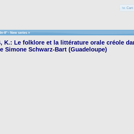
Cart 
In-8° - New series
»
K.: Le folklore et la littérature orale créole d
de Simone Schwarz-Bart (Guadeloupe)