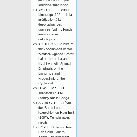
du sol dans la région
soudano-sahélienne
1 x
VELLUT J.-L. : Simon
Kimbangu. 1921 : de la
prédication à la
déportation. Les
sources. Vol. II : Fonds
missionnaires
catholiques
2 x
KIZITO, Y.S.: Studies of
the Zooplankton of two
Western Uganda Crater
Lakes, Nkuruba and
Nyahirya, with Special
Emphasis on the
Bionomics and
Productivity of the
Cyclopoids
2 x
LUWEL, M.: H.-H.
Johnston et H.M.
Stanley sur le Congo
3 x
SALMON, P.: La révolte
des Batetela de
l’expédition du Haut-Ituri
(1897). Témoignages
inédits
1 x
HOYLE, B.: Ports, Port
Cities and Coastal