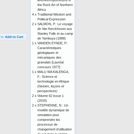
and Anthropomorphs in
the Rock Art of Northern
Africa
4 x
Traditional Wisdom and
Political Expression
2 x
SALMON, P.: Le voyage
de Van Kerckhoven aux
Stanley Falls et au camp
Add to Cart
de Yambuya (1888)
1 x
VANDEN EYNDE, P.:
Caractéristiques
géologiques et
mécaniques des
granulats [Lauréat
concours 1977]
1 x
MALU WA KALENGA,
F.: Science et
technologie en Afrique
(histoire, leçons et
perspectives)
2 x
Volume 62 issue 1
(2016)
2 x
STEPHENNE, N.: Un
modèle dynamique de
simulation pour
comprendre les
processus de
changement d’utilisation