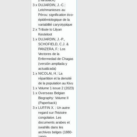
(Hardback)
3 x
DUJARDIN, J.-C.:
Leishmanioses au
Pérou: signification éco-
épidémiologique de la
variabilité caryotypique
2 x
Tribute to Lilyan
Kesteloot
1 x
DUJARDIN, J.-P.,
SCHOFIELD, C.J. &
PANZERA, F.: Los
Vectores de la
Enfermedad de Chagas
(versión ampliada y
actualizada)
1 x
NICOLAI, H.: La
répartition et la densité
de la population au Kivu
1 x
Volume 1 issue 2 (2023)
1 x
Overseas Belgian
Biography: Volume II
(Paperback)
3 x
LUFFIN X. : Un autre
regard sur l'histoire
congolaise. Les
documents arabes et
swahilis dans les
archives belges (1880-