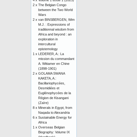
4 x
Volume 1 issue 1 (2023)
2 x
The Belgian Congo
between the Two World
Wars
2 x
van BINSBERGEN, Wim
M.J. : Expressions of
traditionnal wisdom from
Africa and beyond : an
exploration in
intercultural
epistemology
1 x
LEDERER, A.: La
mission du commandant
A. Wittamer en Chine
(1898-1901)
2 x
GOLAMA SWANA
KAKETA, A.:
Bacillariophycées,
Desmidiées et
Euglénophycées de la
Région de Kisangani
(Zaïre)
8 x
Minerals in Egypt, from
Naqada to Alexandria
6 x
Sustainable Energy for
Africa
1 x
Overseas Belgian
Biography: Volume IX