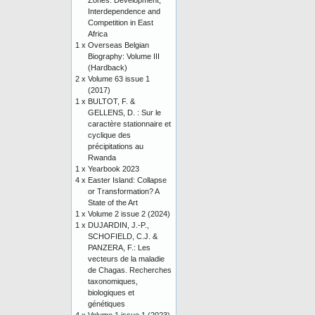
Zones: Development,
Interdependence and
Competition in East
Africa
1 x
Overseas Belgian
Biography: Volume III
(Hardback)
2 x
Volume 63 issue 1
(2017)
1 x
BULTOT, F. &
GELLENS, D. : Sur le
caractère stationnaire et
cyclique des
précipitations au
Rwanda
1 x
Yearbook 2023
4 x
Easter Island: Collapse
or Transformation? A
State of the Art
1 x
Volume 2 issue 2 (2024)
1 x
DUJARDIN, J.-P.,
SCHOFIELD, C.J. &
PANZERA, F.: Les
vecteurs de la maladie
de Chagas. Recherches
taxonomiques,
biologiques et
génétiques