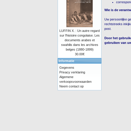
correspond
Wie is de verant
Uw persoonlijke g
rechtstreeks inkij
post.
LUFFIN X. : Un autre regard
sur l'histoire congolaise. Les
Door het gebruik
documents arabes et
gebruiken van uw
swahilis dans les archives
belges (1880-1899)
30.00€
Informatie
Gegevens
Privacy verklaring
Algemene
verkoopsvoorwaarden
Neem contact op