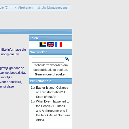
je (2)
Afrekenen
Uw klantgegevens
Talen
ijke informatie die
Snelzoeken
ie nodig om uw
Gebruik trefwoorden om
gewijzigd door de
een publicatie te zoeken.
ze wet bepaalt dat
Geavanceerd zoeken
soonlijke
Winkelmandje
voor specifieke,
n tot deze
1 x
Easter Island: Collapse
or Transformation? A
State of the Art
1 x
What Ever Happened to
the People? Humans
and Anthropomorphs in
the Rock Art of Northern
Africa