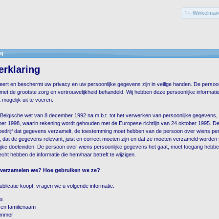
Winkelmand
ng
erklaring
t en beschermt uw privacy en uw persoonlijke gegevens zijn in veilige handen. De persoonl
 met de grootste zorg en vertrouwelijkheid behandeld. Wij hebben deze persoonlijke informat
 mogelijk uit te voeren.
Belgische wet van 8 december 1992 na m.b.t. tot het verwerken van persoonlijke gegevens, 
er 1998, waarin rekening wordt gehouden met de Europese richtlijn van 24 oktober 1995. De
 bedrijf dat gegevens verzamelt, de toestemming moet hebben van de persoon over wiens per
 dat de gegevens relevant, juist en correct moeten zijn en dat ze moeten verzameld worden 
elijke doeleinden. De persoon over wiens persoonlijke gegevens het gaat, moet toegang hebbe
cht hebben de informatie die hem/haar betreft te wijzigen.
e verzamelen we? Hoe gebruiken we ze?
blicatie koopt, vragen we u volgende informatie:
es
en familienaam
ummer