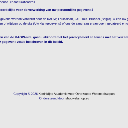
entie- en facturatieadres
woordelijke voor de verwerking van uw persoonlijke gegevens?
egevens worden verwerkt door de KAOW, Louizalaan, 231, 1000 Brussel (België). U kan uw
ken of wijzigen op de site (Uw klantgegevens) of ons de aanvraag ervan doen, gedateerd en 
en van de KAOW-site, gaat u akkoord met het privacybeleid en tevens met het verza
 gegevens zoals beschreven in dit beleid.
Copyright © 2026
Koninklijke Academie voor Overzeese Wetenschappen
Ondersteund door
shopwebshop.eu