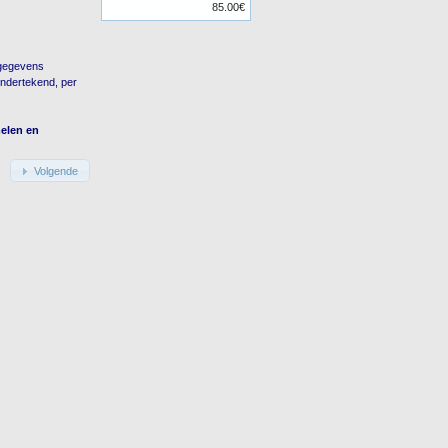
85.00€
 gegevens
ondertekend, per
melen en
Volgende