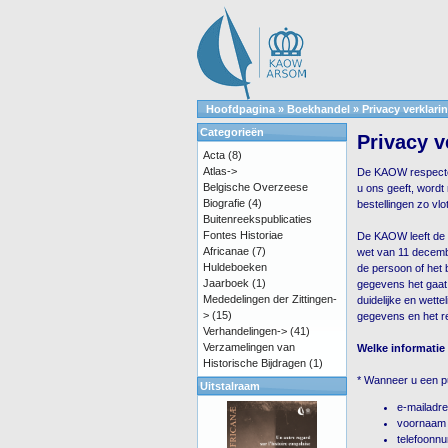
Hoofdpagina
»
Boekhandel
»
Privacy verklari
Categorieën
Privacy v
Acta
(8)
Atlas->
De KAOW respecteer
Belgische Overzeese
u ons geeft, wordt
Biografie
(4)
bestellingen zo vlot
Buitenreekspublicaties
Fontes Historiae
De KAOW leeft de 
Africanae
(7)
wet van 11 decemb
Huldeboeken
de persoon of het
Jaarboek
(1)
gegevens het gaat,
Mededelingen der Zittingen-
duidelijke en wett
>
(15)
gegevens en het re
Verhandelingen->
(41)
Verzamelingen van
Welke informati
Historische Bijdragen
(1)
* Wanneer u een pu
Uitstalraam
e-mailadr
voornaam 
telefoonn