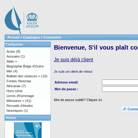
Accueil
»
Catalogue
»
Connexion
Catégories
Bienvenue, S'il vous plaît c
Actes
(8)
Annuaire
(1)
Je suis déjà client
Atlas->
Biographie Belge d'Outre-
Mer
(4)
Je suis un client de retour.
Bulletin des séances->
(15)
Fontes Historiae
Adresse email:
Africanae
(7)
Mot de passe :
Hors-série
Livres d'hommage
Mot de passe oublié? Cliquez ici.
Mémoires->
(41)
Recueils d'études
Conne
historiques
(1)
Vitrine