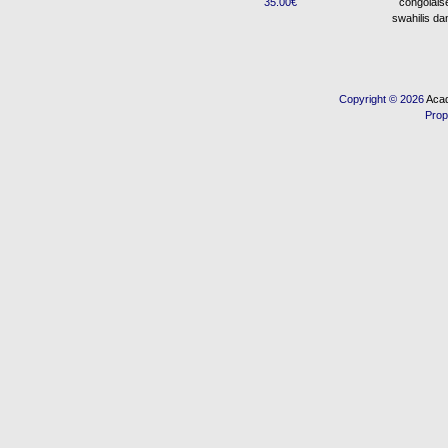
35.00€
congolais
swahilis da
Copyright © 2026
Acad
Prop