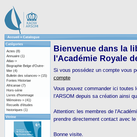
Accueil
»
Catalogue
Catégories
Bienvenue dans la lib
Actes
(8)
l'Académie Royale d
Annuaire
(1)
Atlas->
Biographie Belge d'Outre-
Si vous possédez un compte vous 
Mer
(4)
Bulletin des séances->
(15)
compte
Fontes Historiae
Africanae
(7)
Vous pouvez commander ici toutes le
Hors-série
l'ARSOM depuis sa création ainsi qu
Livres d'hommage
Mémoires->
(41)
Recueils d'études
historiques
(1)
Attention: les membres de l'Académi
Vitrine
prendre directement contact avec le
Bonne visite.