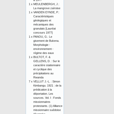
à 1977
1 x
MEULENBERGH, J.:
La mangrove zaïroise
1 x
VANDEN EYNDE, P.:
Caractéristiques
géologiques et
mécaniques des
granulats [Lauréat
concours 1977]
1 x
PANOU, G.: Le
gisement de Bukena.
Morphologie -
environnement -
régime des eaux
1 x
BULTOT, F. &
GELLENS, D. : Sur le
caractère stationnaire
et cyclique des
précipitations au
Rwanda
7 x
VELLUT J.-L. : Simon
Kimbangu. 1921 : de la
prédication à la
déportation. Les
sources. Vol. I : Fonds
missionnaires
protestants. (1) Alliance
missionnaire suédoise