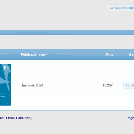
Winkelmandje
Publicatienaam+
Prijs
Be
Be
Jaarboek 2023
13.20€
 met
1
(van
1
artikelen)
Pagi