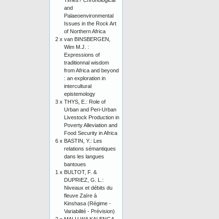
Times? Chronological
and
Palaeoenvironmental
Issues in the Rock Art
of Northern Africa
2 x
van BINSBERGEN,
Wim M.J. :
Expressions of
traditionnal wisdom
from Africa and beyond
: an exploration in
intercultural
epistemology
3 x
THYS, E.: Role of
Urban and Peri-Urban
Livestock Production in
Poverty Alleviation and
Food Security in Africa
6 x
BASTIN, Y.: Les
relations sémantiques
dans les langues
bantoues
1 x
BULTOT, F. &
DUPRIEZ, G. L.:
Niveaux et débits du
fleuve Zaïre à
Kinshasa (Régime -
Variabilité - Prévision)