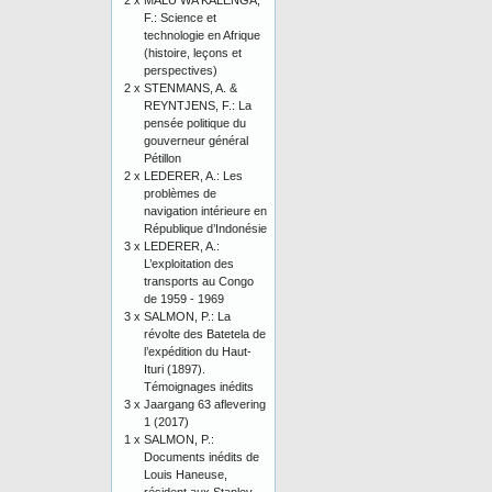
2 x
MALU WA KALENGA,
F.: Science et
technologie en Afrique
(histoire, leçons et
perspectives)
2 x
STENMANS, A. &
REYNTJENS, F.: La
pensée politique du
gouverneur général
Pétillon
2 x
LEDERER, A.: Les
problèmes de
navigation intérieure en
République d’Indonésie
3 x
LEDERER, A.:
L’exploitation des
transports au Congo
de 1959 - 1969
3 x
SALMON, P.: La
révolte des Batetela de
l’expédition du Haut-
Ituri (1897).
Témoignages inédits
3 x
Jaargang 63 aflevering
1 (2017)
1 x
SALMON, P.:
Documents inédits de
Louis Haneuse,