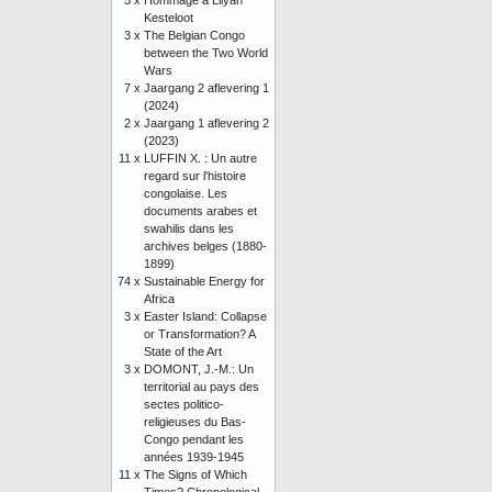
5 x
Hommage à Lilyan
Kesteloot
3 x
The Belgian Congo
between the Two World
Wars
7 x
Jaargang 2 aflevering 1
(2024)
2 x
Jaargang 1 aflevering 2
(2023)
11 x
LUFFIN X. : Un autre
regard sur l'histoire
congolaise. Les
documents arabes et
swahilis dans les
archives belges (1880-
1899)
74 x
Sustainable Energy for
Africa
3 x
Easter Island: Collapse
or Transformation? A
State of the Art
3 x
DOMONT, J.-M.: Un
territorial au pays des
sectes politico-
religieuses du Bas-
Congo pendant les
années 1939-1945
11 x
The Signs of Which