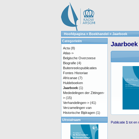
Hoofdpagina
»
Boekhandel
»
Jaarboek
Categorieën
Jaarboek
Acta
(8)
Atlas->
Belgische Overzeese
Biografie
(4)
Buitenreekspublicaties
Fontes Historiae
Africanae
(7)
Huldeboeken
Jaarboek
(1)
Mededelingen der Zittingen-
>
(15)
Verhandelingen->
(41)
Verzamelingen van
Historische Bijdragen
(1)
Uitstalraam
Publicatie
1
tot en