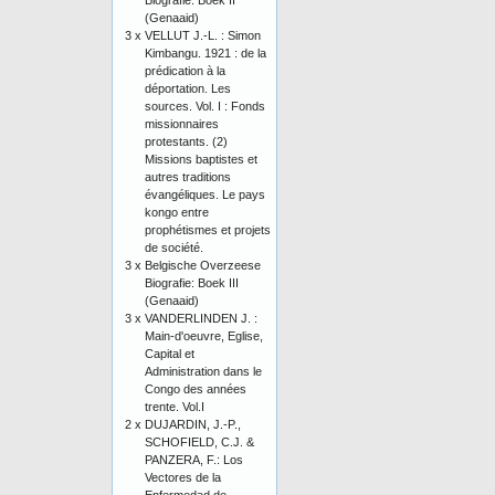
Biografie: Boek II
(Genaaid)
3 x
VELLUT J.-L. : Simon
Kimbangu. 1921 : de la
prédication à la
déportation. Les
sources. Vol. I : Fonds
missionnaires
protestants. (2)
Missions baptistes et
autres traditions
évangéliques. Le pays
kongo entre
prophétismes et projets
de société.
3 x
Belgische Overzeese
Biografie: Boek III
(Genaaid)
3 x
VANDERLINDEN J. :
Main-d'oeuvre, Eglise,
Capital et
Administration dans le
Congo des années
trente. Vol.I
2 x
DUJARDIN, J.-P.,
SCHOFIELD, C.J. &
PANZERA, F.: Los
Vectores de la