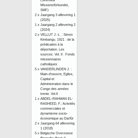
(Svenska
Missionsförbundet,
SMF)
2 x
Jaargang 3 aflevering 1
(2025)
1 x
Jaargang 2 aflevering 2
(2024)
2 x
VELLUT J.-L. : Simon
Kimbangu. 1921 : de la
prédication à la
déportation. Les
sources. Vol. II : Fonds
missionnaires
catholiques
5 x
VANDERLINDEN J. :
Main-d'oeuvre, Eglise,
Capital et
Administration dans le
Congo des années
trente. Vol.II
1 x
ABDEL-RAHMAN EL-
RASHEED, F.: Activités
commerciales et
dynamisme socio-
économique au Darfûr
2 x
Jaargang 64 aflevering
1 (2018)
5 x
Belgische Overzeese