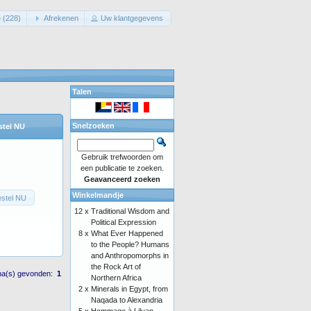
 (228)
Afrekenen
Uw klantgegevens
Talen
Snelzoeken
stel NU
Gebruik trefwoorden om
een publicatie te zoeken.
Geavanceerd zoeken
Winkelmandje
stel NU
12 x
Traditional Wisdom and
Political Expression
8 x
What Ever Happened
to the People? Humans
and Anthropomorphs in
the Rock Art of
na(s) gevonden:
1
Northern Africa
2 x
Minerals in Egypt, from
Naqada to Alexandria