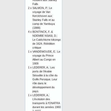
résident aux Stanley
Falls
2 x
SALMON, P.: Le
voyage de Van
Kerckhoven aux
Stanley Falls et au
camp de Yambuya
(1888)
4 x
BONTINCK, F. &
NDEMBE NSASI, D.:
Le Catéchisme kikongo
de 1624. Réédition
critique
1 x
VANDEWOUDE, E.: Le
voyage du Prince
Albert au Congo en
1909
1 x
LEDERER, A.: Les
ports de l’Arabie
Séoudite à la côte du
Golfe Persique. Leur
rôle dans le
développement du
pays
1 x
LEDERER, A.:
L’évolution des
transports à l’ONATRA
durant les années 1960