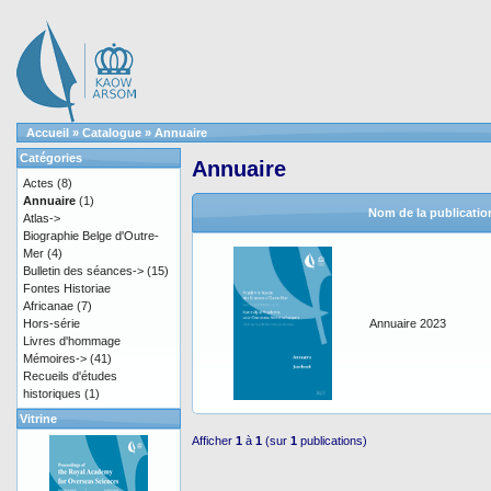
Accueil
»
Catalogue
»
Annuaire
Catégories
Annuaire
Actes
(8)
Annuaire
(1)
Nom de la publicatio
Atlas->
Biographie Belge d'Outre-
Mer
(4)
Bulletin des séances->
(15)
Fontes Historiae
Africanae
(7)
Hors-série
Annuaire 2023
Livres d'hommage
Mémoires->
(41)
Recueils d'études
historiques
(1)
Vitrine
Afficher
1
à
1
(sur
1
publications)