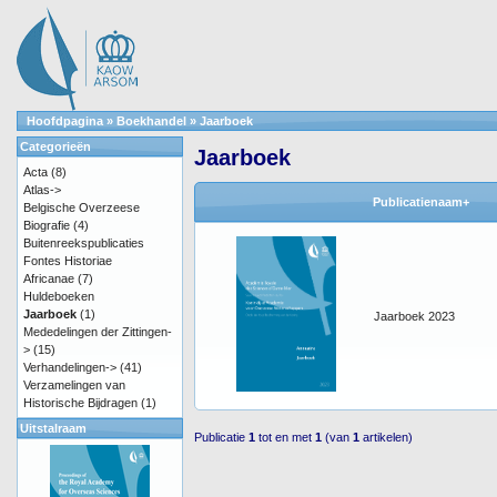
Hoofdpagina
»
Boekhandel
»
Jaarboek
Categorieën
Jaarboek
Acta
(8)
Atlas->
Publicatienaam+
Belgische Overzeese
Biografie
(4)
Buitenreekspublicaties
Fontes Historiae
Africanae
(7)
Huldeboeken
Jaarboek
(1)
Jaarboek 2023
Mededelingen der Zittingen-
>
(15)
Verhandelingen->
(41)
Verzamelingen van
Historische Bijdragen
(1)
Uitstalraam
Publicatie
1
tot en met
1
(van
1
artikelen)