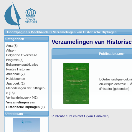
Hoofdpagina
»
Boekhandel
»
Verzamelingen van Historische Bijdragen
Categorieën
Verzamelingen van Historisc
Acta
(8)
Atlas->
Publicatienaam+
Belgische Overzeese
Biografie
(4)
Buitenreekspublicaties
Fontes Historiae
Africanae
(7)
Huldeboeken
L’Ordre juridique coloni
Jaarboek
(1)
en Afrique centrale. E
Mededelingen der Zittingen-
d’histoire (gebonden)
>
(15)
Verhandelingen->
(41)
Verzamelingen van
Historische Bijdragen
(1)
Uitstalraam
Publicatie
1
tot en met
1
(van
1
artikelen)