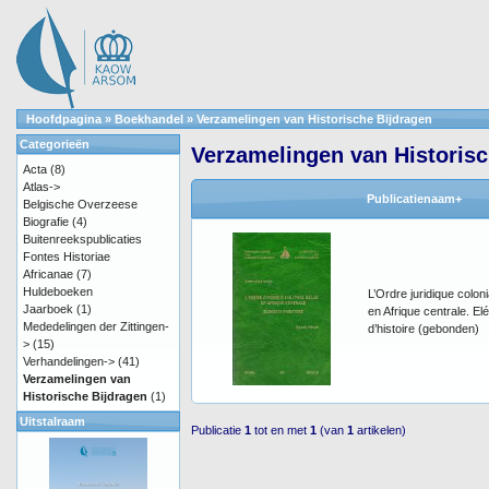
Hoofdpagina
»
Boekhandel
»
Verzamelingen van Historische Bijdragen
Categorieën
Verzamelingen van Historisc
Acta
(8)
Atlas->
Publicatienaam+
Belgische Overzeese
Biografie
(4)
Buitenreekspublicaties
Fontes Historiae
Africanae
(7)
Huldeboeken
L’Ordre juridique coloni
Jaarboek
(1)
en Afrique centrale. E
Mededelingen der Zittingen-
d’histoire (gebonden)
>
(15)
Verhandelingen->
(41)
Verzamelingen van
Historische Bijdragen
(1)
Uitstalraam
Publicatie
1
tot en met
1
(van
1
artikelen)