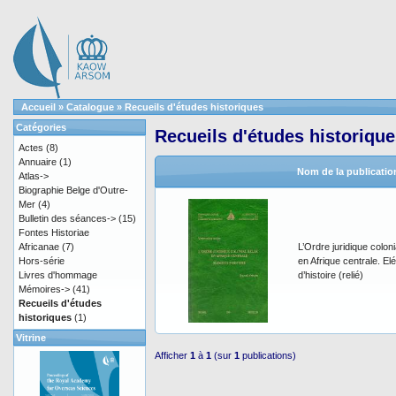
Accueil
»
Catalogue
»
Recueils d'études historiques
Catégories
Recueils d'études historiqu
Actes
(8)
Annuaire
(1)
Nom de la publicatio
Atlas->
Biographie Belge d'Outre-
Mer
(4)
Bulletin des séances->
(15)
Fontes Historiae
Africanae
(7)
L’Ordre juridique coloni
Hors-série
en Afrique centrale. E
Livres d'hommage
d’histoire (relié)
Mémoires->
(41)
Recueils d'études
historiques
(1)
Vitrine
Afficher
1
à
1
(sur
1
publications)