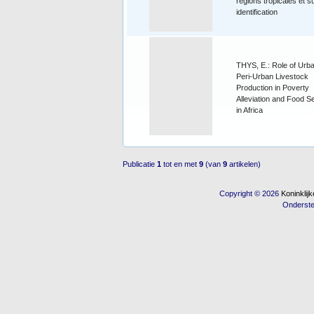
régions tropicales et s
identification
THYS, E.: Role of Urb
Peri-Urban Livestock
Production in Poverty
Alleviation and Food S
in Africa
Publicatie
1
tot en met
9
(van
9
artikelen)
Copyright © 2026
Koninkli
Onderst