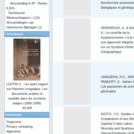
Recherches taxonomi
Verzameling in-8º - Reeks
biologiques et génétiq
K.B.K.
Technische
Wetenschappen->
(13)
Verzamelingen van
Historische Bijdragen
(1)
HENDRICKX, G. & NA
A.: Le contrôle de la
Uitstalraam
trypanosomose « à la c
une approche intégrée
sur un Système d’Info
Géographique
JANSSENS, P.G., WER
PASKOFF, S. : Adrien 
LUFFIN X. : Un autre regard
Loir pasteurien de pre
sur l'histoire congolaise. Les
génération
documents arabes et
swahilis dans les archives
belges (1880-1899)
30.00€
KIZITO, Y.S.: Studies o
Informatie
Zooplankton of two We
Gegevens
Uganda Crater Lakes,
Privacy verklaring
Nkuruba and Nyahirya,
Algemene
Special Emphasis on t