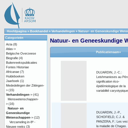
Hoofdpagina
»
Boekhandel
»
Verhandelingen
»
Natuur- en Geneeskundige Wet
Categorieën
Natuur- en Geneeskundige 
Acta
(8)
Atlas->
Publicatienaam+
Belgische Overzeese
Biografie
(4)
Buitenreekspublicaties
Fontes Historiae
Africanae
(7)
DUJARDIN, J.-C.:
Huldeboeken
Leishmanioses au Pér
Jaarboek
(1)
signification éco-
Mededelingen der Zittingen-
épidémiologique de la
>
(15)
variabilité caryotypique
Verhandelingen
->
(41)
Menswetenschappen-
>
(16)
Natuur- en
DUJARDIN, J.-P.,
Geneeskundige
SCHOFIELD, C.J. &
Wetenschappen
->
(12)
PANZERA, F.: Les vec
Verzameling in-8º -
la maladie de Chagas.
Nieuwe reeks
(3)