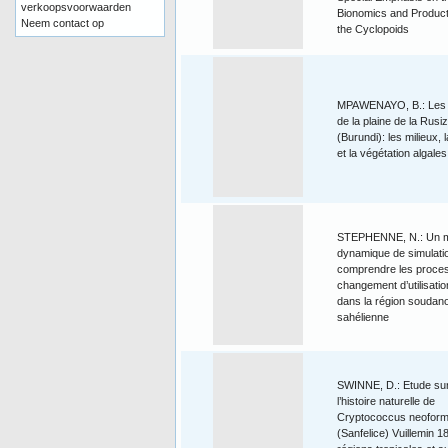
verkoopsvoorwaarden
Bionomics and Producti
Neem contact op
the Cyclopoids
MPAWENAYO, B.: Les
de la plaine de la Rusiz
(Burundi): les milieux, l
et la végétation algales
STEPHENNE, N.: Un 
dynamique de simulati
comprendre les proce
changement d’utilisatio
dans la région soudan
sahélienne
SWINNE, D.: Etude su
l’histoire naturelle de
Cryptococcus neofor
(Sanfelice) Vuillemin 1