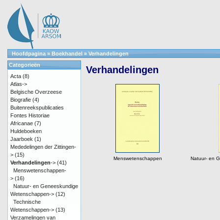
Hoofdpagina
»
Boekhandel
»
Verhandelingen
Categorieën
Verhandelingen
Acta
(8)
Atlas->
Belgische Overzeese
Biografie
(4)
Buitenreekspublicaties
Fontes Historiae
Africanae
(7)
Huldeboeken
Jaarboek
(1)
Mededelingen der Zittingen-
>
(15)
Menswetenschappen
Natuur- en 
Verhandelingen
->
(41)
Menswetenschappen-
>
(16)
Natuur- en Geneeskundige
Wetenschappen->
(12)
Technische
Wetenschappen->
(13)
Verzamelingen van