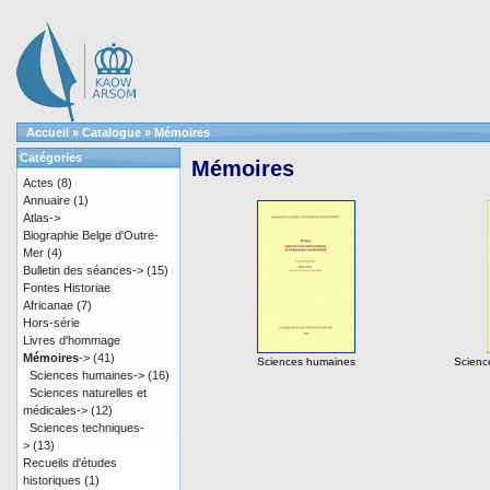
Accueil
»
Catalogue
»
Mémoires
Catégories
Mémoires
Actes
(8)
Annuaire
(1)
Atlas->
Biographie Belge d'Outre-
Mer
(4)
Bulletin des séances->
(15)
Fontes Historiae
Africanae
(7)
Hors-série
Livres d'hommage
Mémoires
->
(41)
Sciences humaines
Science
Sciences humaines->
(16)
Sciences naturelles et
médicales->
(12)
Sciences techniques-
>
(13)
Recueils d'études
historiques
(1)