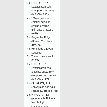
2 x
LEDERER, A.:
L’exploitation des
transports au Congo
de 1959 - 1969
2 x
L’Ordre juridique
colonial belge en
Afrique centrale.
Eléments d’histoire
(relié)
1 x
Biographie Belge
d’Outre-Mer: Tome III
(Broché)
4 x
Hommage à Lilyan
Kesteloot
6 x
Tome 1 fascicule 1
(2023)
1 x
LEDERER, A.:
L’exploitation des
affluents du Zaïre et
des ports de l’intérieur
de 1960 à 1971
1 x
CLERFAYT, A.: La
conversion des eaux
salines au stade actuel
1 x
PANOU, G.: Le
gisement de Bukena.
Morphologie -
environnement -