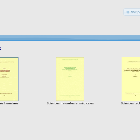
Voir p
s
ces humaines
Sciences naturelles et médicales
Sciences tec