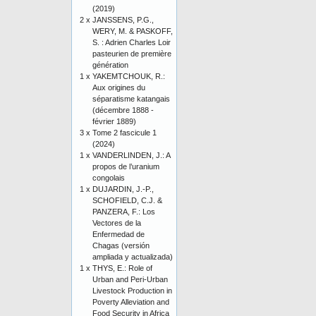
(2019)
2 x
JANSSENS, P.G.,
WERY, M. & PASKOFF,
S. : Adrien Charles Loir
pasteurien de première
génération
1 x
YAKEMTCHOUK, R.:
Aux origines du
séparatisme katangais
(décembre 1888 -
février 1889)
3 x
Tome 2 fascicule 1
(2024)
1 x
VANDERLINDEN, J.: A
propos de l’uranium
congolais
1 x
DUJARDIN, J.-P.,
SCHOFIELD, C.J. &
PANZERA, F.: Los
Vectores de la
Enfermedad de
Chagas (versión
ampliada y actualizada)
1 x
THYS, E.: Role of
Urban and Peri-Urban
Livestock Production in
Poverty Alleviation and
Food Security in Africa