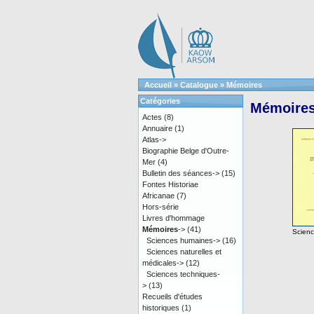
Accueil
»
Catalogue
»
Mémoires
Catégories
Mémoire
Actes
(8)
Annuaire
(1)
Atlas->
Biographie Belge d'Outre-
Mer
(4)
Bulletin des séances->
(15)
Fontes Historiae
Africanae
(7)
Hors-série
Livres d'hommage
Mémoires
->
(41)
Scien
Sciences humaines->
(16)
Sciences naturelles et
médicales->
(12)
Sciences techniques-
>
(13)
Recueils d'études
historiques
(1)