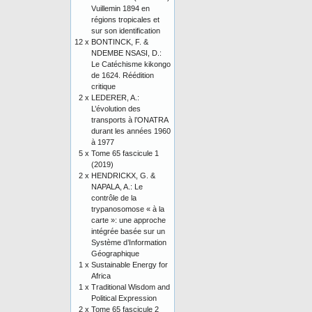
Vuillemin 1894 en
régions tropicales et
sur son identification
12 x
BONTINCK, F. &
NDEMBE NSASI, D.:
Le Catéchisme kikongo
de 1624. Réédition
critique
2 x
LEDERER, A.:
L’évolution des
transports à l’ONATRA
durant les années 1960
à 1977
5 x
Tome 65 fascicule 1
(2019)
2 x
HENDRICKX, G. &
NAPALA, A.: Le
contrôle de la
trypanosomose « à la
carte »: une approche
intégrée basée sur un
Système d’Information
Géographique
1 x
Sustainable Energy for
Africa
1 x
Traditional Wisdom and
Political Expression
2 x
Tome 65 fascicule 2