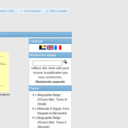
anier (118)
Commander
Mon compte
Langues
Recherche rapide
Utilisez des mots-clés pour
trouver la publication que
vous recherchez.
Recherche avancée
Panier
hniques
4 x
Biographie Belge
d’Outre-Mer: Tome III
(Relié)
6 x
Minerals in Egypt, from
Naqada to Alexandria
5 x
Biographie Belge
d’Outre-Mer: Tome II
(Broché)