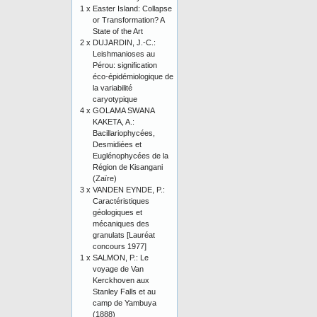
1 x
Easter Island: Collapse
or Transformation? A
State of the Art
2 x
DUJARDIN, J.-C.:
Leishmanioses au
Pérou: signification
éco-épidémiologique de
la variabilité
caryotypique
4 x
GOLAMA SWANA
KAKETA, A.:
Bacillariophycées,
Desmidiées et
Euglénophycées de la
Région de Kisangani
(Zaïre)
3 x
VANDEN EYNDE, P.:
Caractéristiques
géologiques et
mécaniques des
granulats [Lauréat
concours 1977]
1 x
SALMON, P.: Le
voyage de Van
Kerckhoven aux
Stanley Falls et au
camp de Yambuya
(1888)