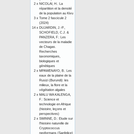
2 x
NICOLAI, H.: La
répartition et la densité
de la population au Kivu
3 x
Tome 2 fascicule 2
(2024)
14 x
DUJARDIN, J.-P.,
SCHOFIELD, C.J. &
PANZERA, F.: Les
vecteurs de la maladie
de Chagas.
Recherches
taxonomiques,
biologiques et
génétiques
2 x
MPAWENAYO, B.: Les
eaux de la plaine de la
Rusizi (Burundi): les
milieux, la flore et la
végétation algales
2 x
MALU WA KALENGA,
F.: Science et
technologie en Afrique
(histoire, leçons et
perspectives)
2 x
SWINNE, D.: Etude sur
l’histoire naturelle de
Cryptococcus
neoformans (Sanfelice)