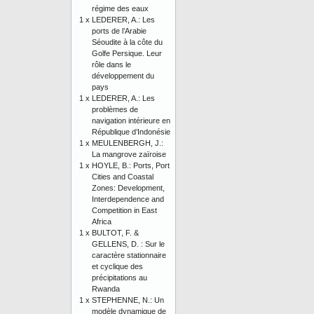
régime des eaux
1 x
LEDERER, A.: Les
ports de l’Arabie
Séoudite à la côte du
Golfe Persique. Leur
rôle dans le
développement du
pays
1 x
LEDERER, A.: Les
problèmes de
navigation intérieure en
République d’Indonésie
1 x
MEULENBERGH, J.:
La mangrove zaïroise
1 x
HOYLE, B.: Ports, Port
Cities and Coastal
Zones: Development,
Interdependence and
Competition in East
Africa
1 x
BULTOT, F. &
GELLENS, D. : Sur le
caractère stationnaire
et cyclique des
précipitations au
Rwanda
1 x
STEPHENNE, N.: Un
modèle dynamique de