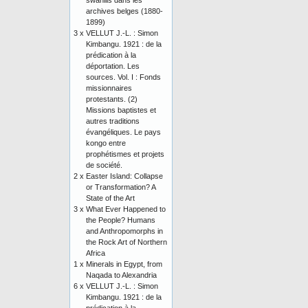
swahilis dans les
archives belges (1880-
1899)
3 x
VELLUT J.-L. : Simon
Kimbangu. 1921 : de la
prédication à la
déportation. Les
sources. Vol. I : Fonds
missionnaires
protestants. (2)
Missions baptistes et
autres traditions
évangéliques. Le pays
kongo entre
prophétismes et projets
de société.
2 x
Easter Island: Collapse
or Transformation? A
State of the Art
3 x
What Ever Happened to
the People? Humans
and Anthropomorphs in
the Rock Art of Northern
Africa
1 x
Minerals in Egypt, from
Naqada to Alexandria
6 x
VELLUT J.-L. : Simon
Kimbangu. 1921 : de la