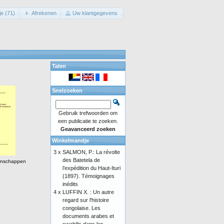
e (71)
Afrekenen
Uw klantgegevens
Talen
Snelzoeken
Gebruik trefwoorden om
een publicatie te zoeken.
Geavanceerd zoeken
Winkelmandje
3 x
SALMON, P.: La révolte
des Batetela de
enschappen
l’expédition du Haut-Ituri
(1897). Témoignages
inédits
4 x
LUFFIN X. : Un autre
regard sur l'histoire
congolaise. Les
documents arabes et