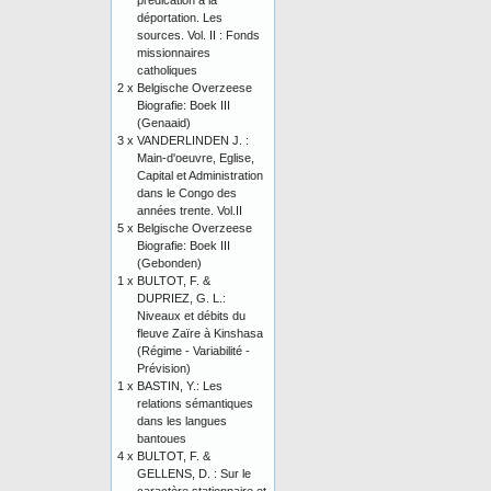
prédication à la
déportation. Les
sources. Vol. II : Fonds
missionnaires
catholiques
2 x
Belgische Overzeese
Biografie: Boek III
(Genaaid)
3 x
VANDERLINDEN J. :
Main-d'oeuvre, Eglise,
Capital et Administration
dans le Congo des
années trente. Vol.II
5 x
Belgische Overzeese
Biografie: Boek III
(Gebonden)
1 x
BULTOT, F. &
DUPRIEZ, G. L.:
Niveaux et débits du
fleuve Zaïre à Kinshasa
(Régime - Variabilité -
Prévision)
1 x
BASTIN, Y.: Les
relations sémantiques
dans les langues
bantoues
4 x
BULTOT, F. &
GELLENS, D. : Sur le