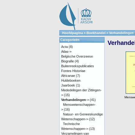
Hoofdpagina
»
Boekhandel
»
Verhandelingen
Categorieën
Verhande
Acta
(8)
Atlas->
Belgische Overzeese
Biografie
(4)
Buitenreekspublicaties
Fontes Historiae
Africanae
(7)
Huldeboeken
Jaarboek
(1)
Mededelingen der Zittingen-
>
(15)
Menswe
Verhandelingen
->
(41)
Menswetenschappen-
>
(16)
Natuur- en Geneeskundige
Wetenschappen->
(12)
Technische
Wetenschappen->
(13)
Verzamelingen van