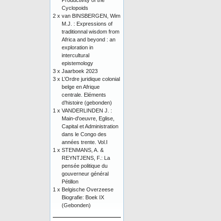
Productivity of the
Cyclopoids
2 x
van BINSBERGEN, Wim
M.J. : Expressions of
traditionnal wisdom from
Africa and beyond : an
exploration in
intercultural
epistemology
3 x
Jaarboek 2023
3 x
L’Ordre juridique colonial
belge en Afrique
centrale. Eléments
d’histoire (gebonden)
1 x
VANDERLINDEN J. :
Main-d'oeuvre, Eglise,
Capital et Administration
dans le Congo des
années trente. Vol.I
1 x
STENMANS, A. &
REYNTJENS, F.: La
pensée politique du
gouverneur général
Pétillon
1 x
Belgische Overzeese
Biografie: Boek IX
(Gebonden)