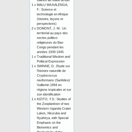
salines au stade actuel
1 x
MALU WA KALENGA,
F.: Science et
technologie en Afrique
(histoire, leçons et
perspectives)
2 x
DOMONT, J.-M.: Un
territorial au pays des
sectes politico-
religieuses du Bas-
Congo pendant les
années 1939-1945
1 x
Traditional Wisdom and
Political Expression
1 x
SWINNE, D.: Etude sur
l’histoire naturelle de
Cryptococcus
neoformans (Sanfelice)
Vuillemin 1894 en
régions tropicales et sur
son identification
1 x
KIZITO, Y.S.: Studies of
the Zooplankton of two
Western Uganda Crater
Lakes, Nkuruba and
Nyahirya, with Special
Emphasis on the
Bionomics and