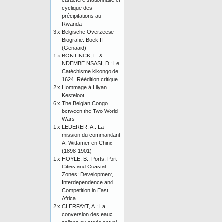
caractère stationnaire et
cyclique des
précipitations au
Rwanda
3 x
Belgische Overzeese
Biografie: Boek II
(Genaaid)
1 x
BONTINCK, F. &
NDEMBE NSASI, D.: Le
Catéchisme kikongo de
1624. Réédition critique
2 x
Hommage à Lilyan
Kesteloot
6 x
The Belgian Congo
between the Two World
Wars
1 x
LEDERER, A.: La
mission du commandant
A. Wittamer en Chine
(1898-1901)
1 x
HOYLE, B.: Ports, Port
Cities and Coastal
Zones: Development,
Interdependence and
Competition in East
Africa
2 x
CLERFAYT, A.: La
conversion des eaux