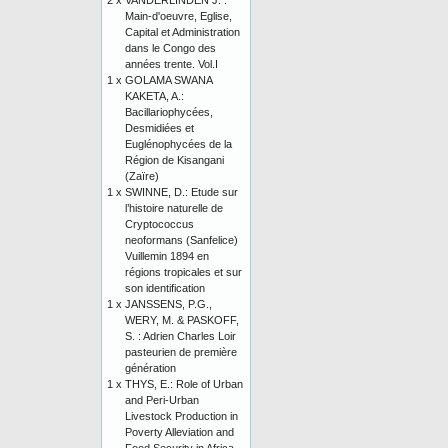
2 x
VANDERLINDEN J. :
Main-d'oeuvre, Eglise,
Capital et Administration
dans le Congo des
années trente. Vol.I
1 x
GOLAMA SWANA
KAKETA, A.:
Bacillariophycées,
Desmidiées et
Euglénophycées de la
Région de Kisangani
(Zaïre)
1 x
SWINNE, D.: Etude sur
l’histoire naturelle de
Cryptococcus
neoformans (Sanfelice)
Vuillemin 1894 en
régions tropicales et sur
son identification
1 x
JANSSENS, P.G.,
WERY, M. & PASKOFF,
S. : Adrien Charles Loir
pasteurien de première
génération
1 x
THYS, E.: Role of Urban
and Peri-Urban
Livestock Production in
Poverty Alleviation and