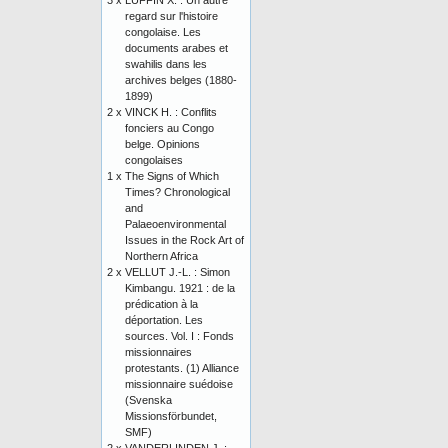
3 x
LUFFIN X. : Un autre
regard sur l'histoire
congolaise. Les
documents arabes et
swahilis dans les
archives belges (1880-
1899)
2 x
VINCK H. : Conflits
fonciers au Congo
belge. Opinions
congolaises
1 x
The Signs of Which
Times? Chronological
and
Palaeoenvironmental
Issues in the Rock Art of
Northern Africa
2 x
VELLUT J.-L. : Simon
Kimbangu. 1921 : de la
prédication à la
déportation. Les
sources. Vol. I : Fonds
missionnaires
protestants. (1) Alliance
missionnaire suédoise
(Svenska
Missionsförbundet,
SMF)