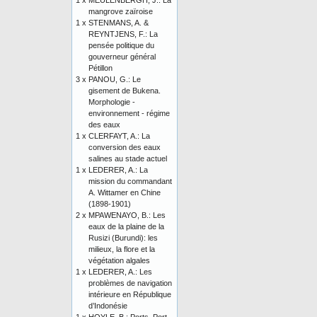
1 x
MEULENBERGH, J.: La
mangrove zaïroise
1 x
STENMANS, A. &
REYNTJENS, F.: La
pensée politique du
gouverneur général
Pétillon
3 x
PANOU, G.: Le
gisement de Bukena.
Morphologie -
environnement - régime
des eaux
1 x
CLERFAYT, A.: La
conversion des eaux
salines au stade actuel
1 x
LEDERER, A.: La
mission du commandant
A. Wittamer en Chine
(1898-1901)
2 x
MPAWENAYO, B.: Les
eaux de la plaine de la
Rusizi (Burundi): les
milieux, la flore et la
végétation algales
1 x
LEDERER, A.: Les
problèmes de navigation
intérieure en République
d’Indonésie