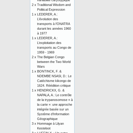
variabilité caryotypique
2 x
Traditional Wisdom and
Political Expression
1 x
LEDERER, A.:
L’évolution des
transports à l’ONATRA
durant les années 1960
à 1977
1 x
LEDERER, A.:
L’exploitation des
transports au Congo de
1959 - 1969
2 x
The Belgian Congo
between the Two World
Wars
1 x
BONTINCK, F. &
NDEMBE NSASI, D.: Le
Catéchisme kikongo de
1624. Réédition critique
1 x
HENDRICKX, G. &
NAPALA, A.: Le contrôle
de la trypanosomose « à
la carte »: une approche
intégrée basée sur un
Système d’Information
Géographique
3 x
Hommage à Lilyan
Kesteloot