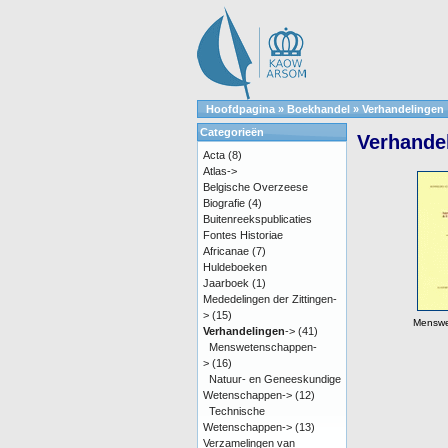
Hoofdpagina
»
Boekhandel
»
Verhandelingen
Categorieën
Verhande
Acta
(8)
Atlas->
Belgische Overzeese
Biografie
(4)
Buitenreekspublicaties
Fontes Historiae
Africanae
(7)
Huldeboeken
Jaarboek
(1)
Mededelingen der Zittingen-
>
(15)
Menswe
Verhandelingen
->
(41)
Menswetenschappen-
>
(16)
Natuur- en Geneeskundige
Wetenschappen->
(12)
Technische
Wetenschappen->
(13)
Verzamelingen van