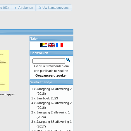
e (61)
Afrekenen
Uw klantgegevens
Talen
Snelzoeken
Gebruik trefwoorden om
een publicatie te zoeken.
Geavanceerd zoeken
Winkelmandje
1 x
Jaargang 64 aflevering 2
(2018)
enschappen
1 x
Jaarboek 2023
4 x
Jaargang 62 aflevering 2
(2016)
2 x
Jaargang 2 aflevering 1
(2024)
3 x
Jaargang 63 aflevering 1
(2017)