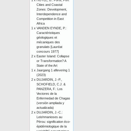
1 x
HOYLE, B.: Ports, Port
Cities and Coastal
Zones: Development,
Interdependence and
Competition in East
Africa
1 x
VANDEN EYNDE, P.:
Caractéristiques
géologiques et
mécaniques des
granulats [Lauréat
concours 1977]
2 x
Easter Island: Collapse
or Transformation? A
State of the Art
1 x
Jaargang 1 aflevering 1
(2023)
2 x
DUJARDIN, J.-P.,
SCHOFIELD, C.J. &
PANZERA, F.: Los
Vectores de la
Enfermedad de Chagas
(versión ampliada y
actualizada)
2 x
DUJARDIN, J.-C.:
Leishmanioses au
Pérou: signification éco-
épidémiologique de la