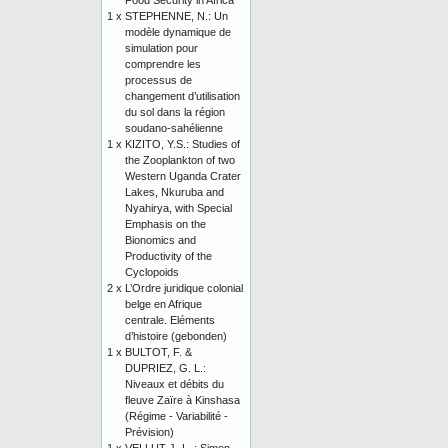
Food Security in Africa
1 x
STEPHENNE, N.: Un
modèle dynamique de
simulation pour
comprendre les
processus de
changement d’utilisation
du sol dans la région
soudano-sahélienne
1 x
KIZITO, Y.S.: Studies of
the Zooplankton of two
Western Uganda Crater
Lakes, Nkuruba and
Nyahirya, with Special
Emphasis on the
Bionomics and
Productivity of the
Cyclopoids
2 x
L’Ordre juridique colonial
belge en Afrique
centrale. Eléments
d’histoire (gebonden)
1 x
BULTOT, F. &
DUPRIEZ, G. L.:
Niveaux et débits du
fleuve Zaïre à Kinshasa
(Régime - Variabilité -
Prévision)