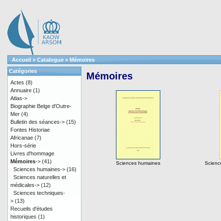
Accueil
»
Catalogue
»
Mémoires
Catégories
Mémoires
Actes
(8)
Annuaire
(1)
Atlas->
Biographie Belge d'Outre-
Mer
(4)
Bulletin des séances->
(15)
Fontes Historiae
Africanae
(7)
Hors-série
Livres d'hommage
Mémoires
->
(41)
Sciences humaines
Science
Sciences humaines->
(16)
Sciences naturelles et
médicales->
(12)
Sciences techniques-
>
(13)
Recueils d'études
historiques
(1)