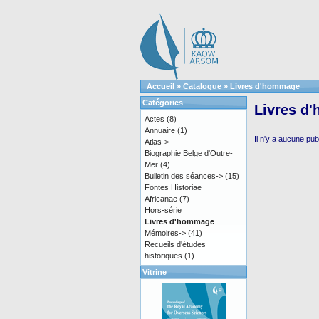
Accueil
»
Catalogue
»
Livres d'hommage
Catégories
Livres d
Actes
(8)
Annuaire
(1)
Il n'y a aucune pub
Atlas->
Biographie Belge d'Outre-
Mer
(4)
Bulletin des séances->
(15)
Fontes Historiae
Africanae
(7)
Hors-série
Livres d'hommage
Mémoires->
(41)
Recueils d'études
historiques
(1)
Vitrine