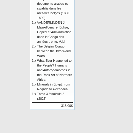
documents arabes et
swahilis dans les
archives belges (1880-
1899)
1 x
VANDERLINDEN J. :
Main-d'oeuvre, Eglise,
Capital et Administration
dans le Congo des
années trente. Vol.I
2 x
The Belgian Congo
between the Two World
Wars
1 x
What Ever Happened to
the People? Humans
and Anthropomorphs in
the Rock Art of Northern
Africa
1 x
Minerals in Egypt, from
Naqada to Alexandria
1 x
Tome 3 fascicule 2
(2025)
313.00€