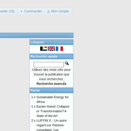
panier (10)
Commander
Mon compte
Langues
Recherche rapide
Utilisez des mots-clés pour
trouver la publication que
vous recherchez.
Recherche avancée
Panier
1 x
Sustainable Energy for
Africa
1 x
Easter Island: Collapse
or Transformation? A
State of the Art
2 x
LUFFIN X. : Un autre
regard sur l'histoire
congolaise. Les