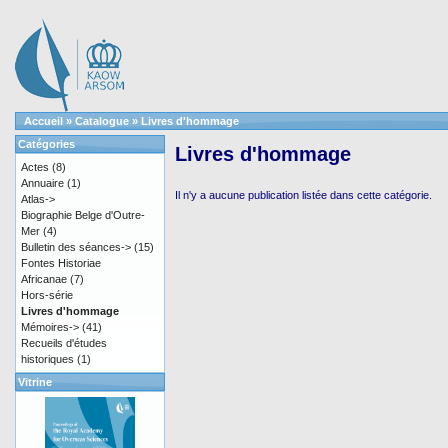
Accueil
»
Catalogue
»
Livres d'hommage
Catégories
Livres d'hommage
Actes
(8)
Annuaire
(1)
Il n'y a aucune publication listée dans cette catégorie.
Atlas->
Biographie Belge d'Outre-
Mer
(4)
Bulletin des séances->
(15)
Fontes Historiae
Africanae
(7)
Hors-série
Livres d'hommage
Mémoires->
(41)
Recueils d'études
historiques
(1)
Vitrine