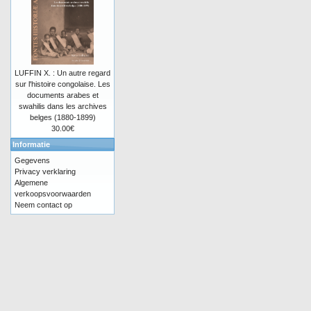
LUFFIN X. : Un autre regard
sur l'histoire congolaise. Les
documents arabes et
swahilis dans les archives
belges (1880-1899)
30.00€
Informatie
Gegevens
Privacy verklaring
Algemene
verkoopsvoorwaarden
Neem contact op