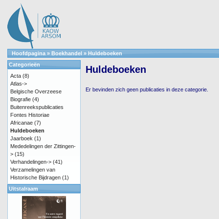
Hoofdpagina
»
Boekhandel
»
Huldeboeken
Categorieën
Huldeboeken
Acta
(8)
Atlas->
Er bevinden zich geen publicaties in deze categorie.
Belgische Overzeese
Biografie
(4)
Buitenreekspublicaties
Fontes Historiae
Africanae
(7)
Huldeboeken
Jaarboek
(1)
Mededelingen der Zittingen-
>
(15)
Verhandelingen->
(41)
Verzamelingen van
Historische Bijdragen
(1)
Uitstalraam