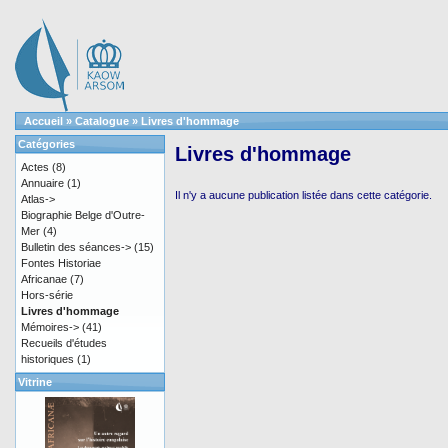
Accueil
»
Catalogue
»
Livres d'hommage
Catégories
Livres d'hommage
Actes
(8)
Annuaire
(1)
Il n'y a aucune publication listée dans cette catégorie.
Atlas->
Biographie Belge d'Outre-
Mer
(4)
Bulletin des séances->
(15)
Fontes Historiae
Africanae
(7)
Hors-série
Livres d'hommage
Mémoires->
(41)
Recueils d'études
historiques
(1)
Vitrine